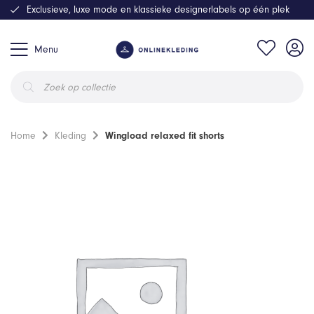
Exclusieve, luxe mode en klassieke designerlabels op één plek
Menu
Producten
zoeken
Home
Kleding
Wingload relaxed fit shorts