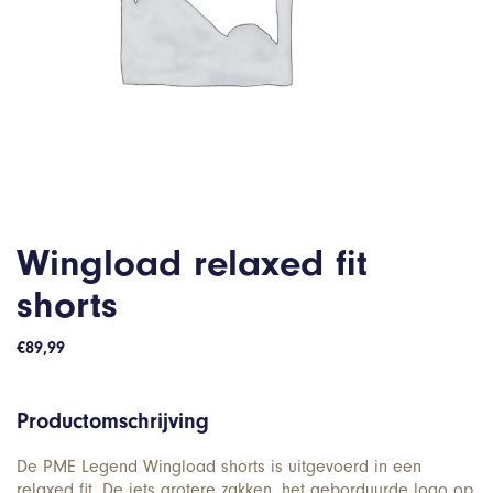
Wingload relaxed fit
shorts
€
89,99
Productomschrijving
De PME Legend Wingload shorts is uitgevoerd in een
relaxed fit. De iets grotere zakken, het geborduurde logo op