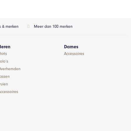
ls & merken
Meer dan 100 merken
Heren
Dames
hirts
Accessoires
olo’s
Overhemden
Jassen
ruien
ccessoires