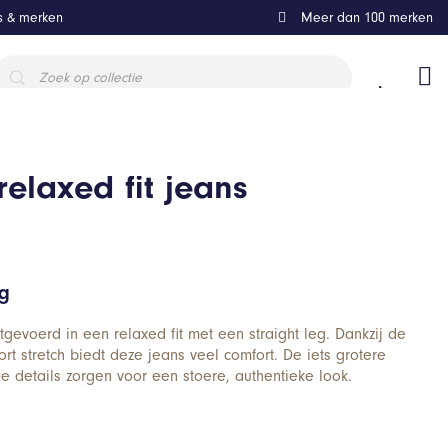
ls & merken
Meer dan 100 merken
roducten
oeken
elaxed fit jeans
ng
gevoerd in een relaxed fit met een straight leg. Dankzij de
rt stretch biedt deze jeans veel comfort. De iets grotere
e details zorgen voor een stoere, authentieke look.