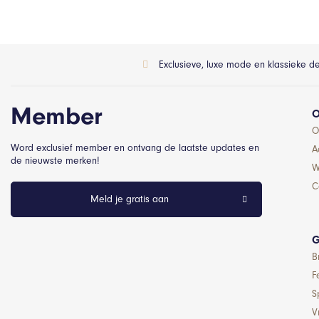
Exclusieve, luxe mode en klassieke d
Member
O
O
Word exclusief member en ontvang de laatste updates en
A
de nieuwste merken!
W
C
Meld je gratis aan
G
B
F
S
Vr