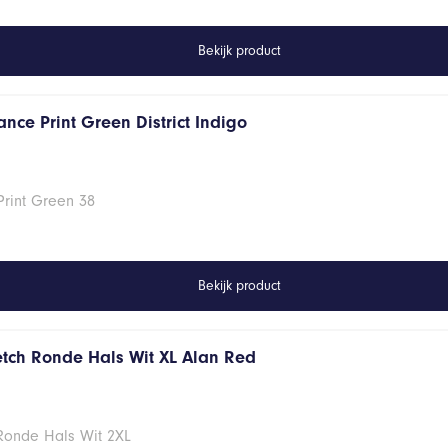
Bekijk product
nce Print Green District Indigo
Print Green 38
Bekijk product
retch Ronde Hals Wit XL Alan Red
 Ronde Hals Wit 2XL