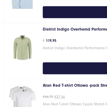
District Indigo Overhemd Performa
€
119,95
District Indigo Overhemd Performance 
Alan Red T-shirt Ottowa -pack St
Oorspronkelijke
Huidige
€
46,95
€
37,56
prijs
prijs
Alan Red T-shirt Ottowa 2-pack Stretch
was:
is: