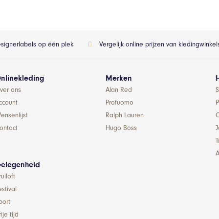
esignerlabels op één plek
Vergelijk online prijzen van kledingwinke
nlinekleding
Merken
ver ons
Alan Red
S
ccount
Profuomo
P
ensenlijst
Ralph Lauren
ontact
Hugo Boss
T
A
elegenheid
ruiloft
estival
port
ije tijd