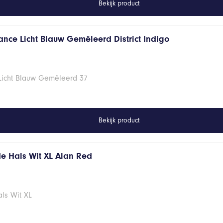
Bekijk product
ance Licht Blauw Gemêleerd District Indigo
 Licht Blauw Gemêleerd 37
Bekijk product
de Hals Wit XL Alan Red
ls Wit XL