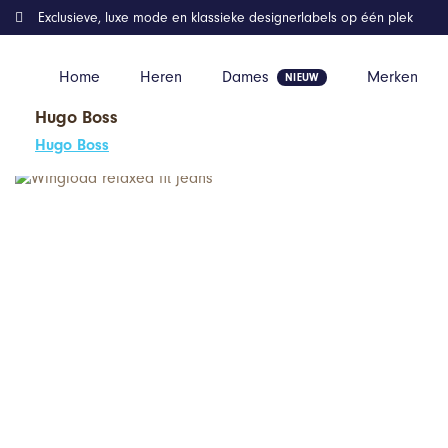
Exclusieve, luxe mode en klassieke designerlabels op één plek
Home
Heren
Dames
Merken
Hugo Boss
Home
Kleding
Wingload relaxed fit jeans
Hugo Boss