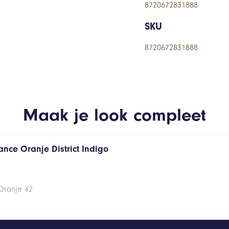
8720672831888
SKU
8720672831888
Maak je look compleet
ance Oranje District Indigo
Oranje 42