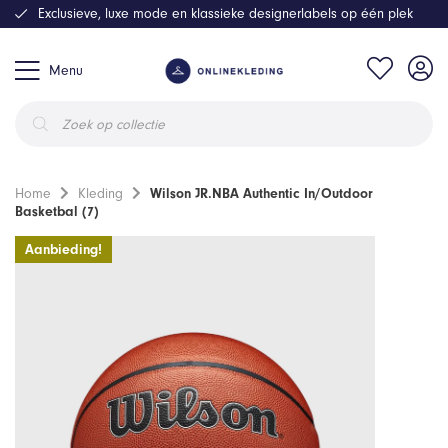
Exclusieve, luxe mode en klassieke designerlabels op één plek
Menu
Producten
zoeken
Home
Kleding
Wilson JR.NBA Authentic In/Outdoor
Basketbal (7)
Aanbieding!