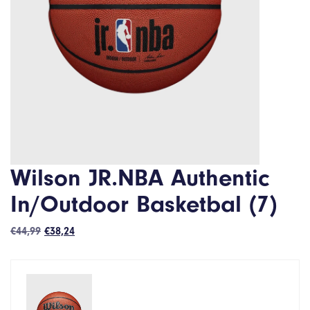
Wilson JR.NBA Authentic
In/Outdoor Basketbal (7)
Oorspronkelijke
Huidige
€
44,99
€
38,24
prijs
prijs
was:
is:
€44,99.
€38,24.