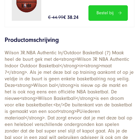
Bestel bij
€ 44.99
€ 38.24
Productomschrijving
Wilson JR.NBA Authentic In/Outdoor Basketbal (7) Maak
heel de buurt gek met de<strong>Wilson JR NBA Authentic
Indoor Outdoor Basketbal</strong>in<strong>maat
7</strong>. Als je met deze bal op training aankomt of op je
veldje in de buurt is geen enkele basketbalring nog veilig.
Deze<strong>Wilson bal</strong>is nieuw op de markt en
het is ook nog eens een officiële NBA basketbal. De
nieuwe<strong>Wilson Basketball</strong>is een droom
voor elke basketballer.<br/>De buitenkant van de basketbal
is gemaakt van een soort<strong>PU-lederen
materiaal</strong>. Dat zorgt ervoor dat je met deze bal op
een heleboel verschillende ondergronden kan spelen
zonder dat de bal super snel slijt of kapot gaat. Als je de
bal voor in een zaal wilt gebruiken adviseer ik ook om de