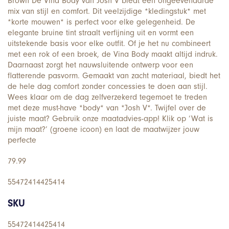
Brown De Vina Body van Josh V biedt een ongeëvenaarde
mix van stijl en comfort. Dit veelzijdige *kledingstuk* met
*korte mouwen* is perfect voor elke gelegenheid. De
elegante bruine tint straalt verfijning uit en vormt een
uitstekende basis voor elke outfit. Of je het nu combineert
met een rok of een broek, de Vina Body maakt altijd indruk.
Daarnaast zorgt het nauwsluitende ontwerp voor een
flatterende pasvorm. Gemaakt van zacht materiaal, biedt het
de hele dag comfort zonder concessies te doen aan stijl.
Wees klaar om de dag zelfverzekerd tegemoet te treden
met deze must-have *body* van *Josh V*. Twijfel over de
juiste maat? Gebruik onze maatadvies-app! Klik op ‘Wat is
mijn maat?’ (groene icoon) en laat de maatwijzer jouw
perfecte
79.99
55472414425414
SKU
55472414425414