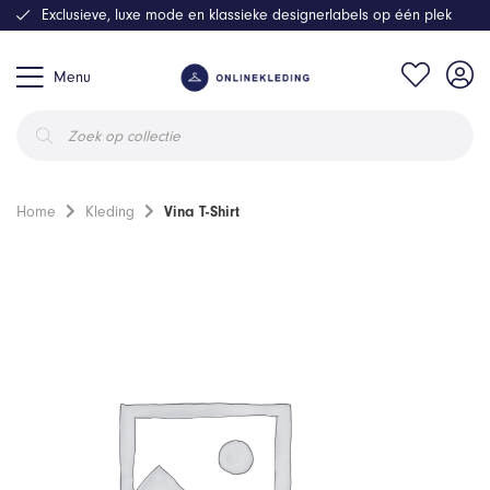
Exclusieve, luxe mode en klassieke designerlabels op één plek
Menu
Producten
zoeken
Home
Kleding
Vina T-Shirt