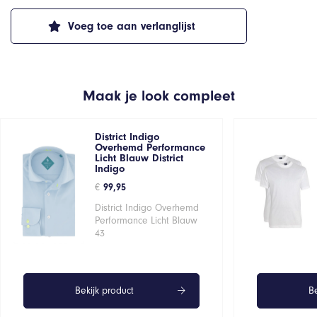
Voeg toe aan verlanglijst
Maak je look compleet
District Indigo
Overhemd Performance
Licht Blauw District
Indigo
€
99,95
District Indigo Overhemd
Performance Licht Blauw
43
Bekijk product
Be