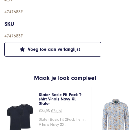
4.99
4747683F
SKU
4747683F
Voeg toe aan verlanglijst
Maak je look compleet
Slater Basic Fit Pack T-
shirt V-hals Navy XL
Slater
Oorspronkelijke
Huidige
€
27,95
€
23,76
prijs
prijs
was:
is:
Slater Basic Fit 2Pack T-shirt
€27,95.
€23,76.
V-hals Navy 3XL