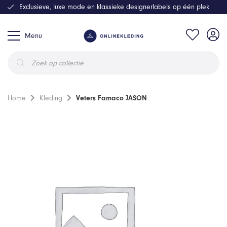
Exclusieve, luxe mode en klassieke designerlabels op één plek
Menu
Producten
zoeken
Home
Kleding
Veters Famaco JASON