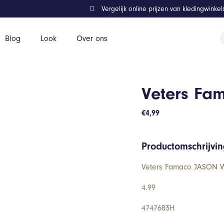
Vergelijk online prijzen van kledingwinke
P
Blog
Look
Over ons
z
Veters Fa
€
4,99
Productomschrijvi
Veters Famaco JASON Wi
4.99
4747683H