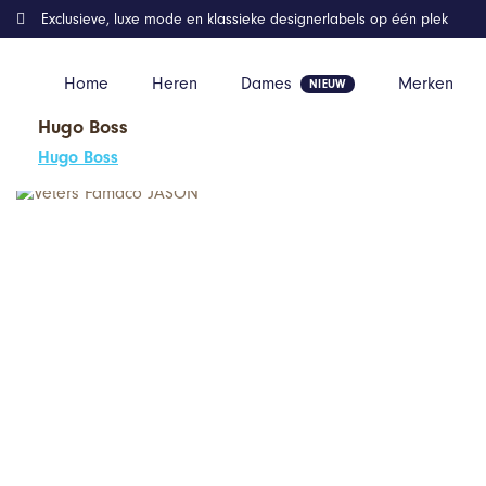
Exclusieve, luxe mode en klassieke designerlabels op één plek
Home
Heren
Dames
Merken
Hugo Boss
Home
Kleding
Veters Famaco JASON
Hugo Boss