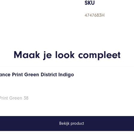
SKU
4747683H
Maak je look compleet
nce Print Green District Indigo
Print Green 38
Bekijk product