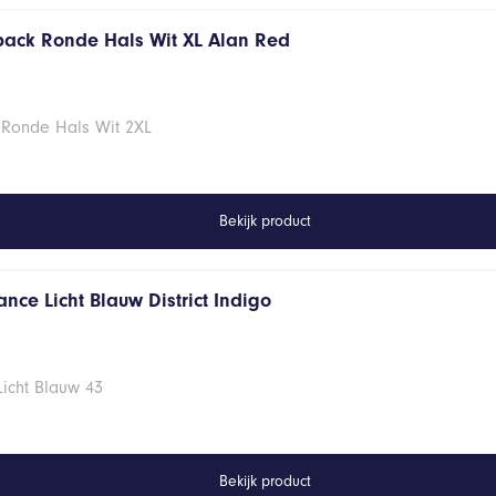
 pack Ronde Hals Wit XL Alan Red
 Ronde Hals Wit 2XL
Bekijk product
nce Licht Blauw District Indigo
Licht Blauw 43
Bekijk product