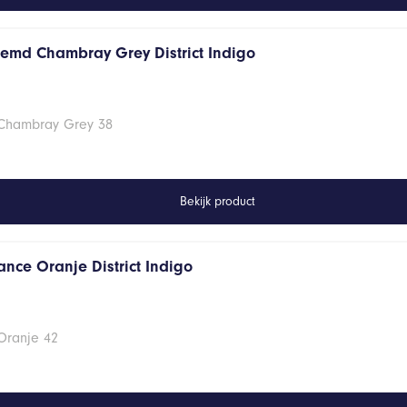
hemd Chambray Grey District Indigo
 Chambray Grey 38
Bekijk product
ance Oranje District Indigo
Oranje 42