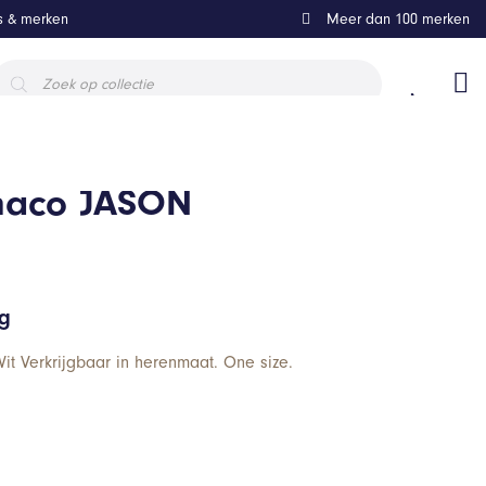
ls & merken
Meer dan 100 merken
roducten
oeken
maco JASON
ng
t Verkrijgbaar in herenmaat. One size.