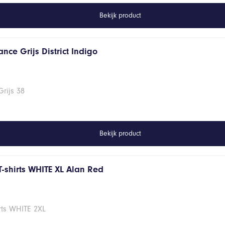
Bekijk product
nce Grijs District Indigo
rijs 38
Bekijk product
T-shirts WHITE XL Alan Red
rts WHITE 2XL