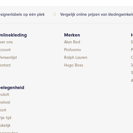
esignerlabels op één plek
Vergelijk online prijzen van kledingwinke
nlinekleding
Merken
ver ons
Alan Red
S
ccount
Profuomo
P
ensenlijst
Ralph Lauren
ontact
Hugo Boss
T
A
elegenheid
ruiloft
estival
port
ije tijd
akelijk