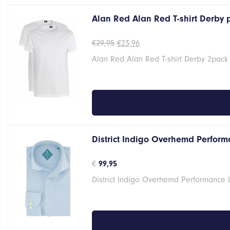
Alan Red Alan Red T-shirt Derby
Oorspronkelijke
Huidige
€
29,95
€
23,96
prijs
prijs
Alan Red Alan Red T-shirt Derby 2pack
was:
is:
€29,95.
€23,96.
District Indigo Overhemd Performa
€
99,95
District Indigo Overhemd Performance 