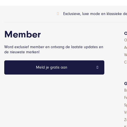
Exclusieve, luxe mode en klassieke d
Member
O
O
Word exclusief member en ontvang de laatste updates en
A
de nieuwste merken!
W
C
Meld je gratis aan
G
B
F
S
Vr
Z