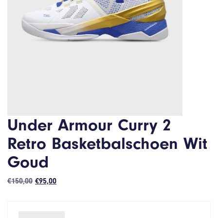
Under Armour Curry 2
Retro Basketbalschoen Wit
Goud
Oorspronkelijke
Huidige
€
150,00
€
95,00
prijs
prijs
was:
is:
€150,00.
€95,00.