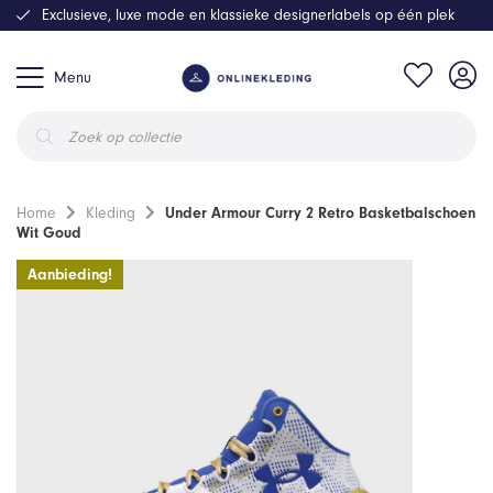
Exclusieve, luxe mode en klassieke designerlabels op één plek
Menu
Producten
zoeken
Home
Kleding
Under Armour Curry 2 Retro Basketbalschoen
Wit Goud
Aanbieding!