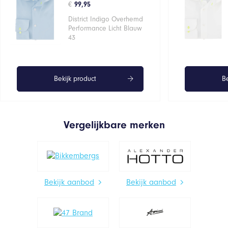
€
99,95
District Indigo Overhemd
Performance Licht Blauw
43
Bekijk product
Be
Vergelijkbare merken
Bekijk aanbod
Bekijk aanbod