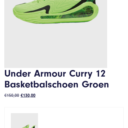
Under Armour Curry 12
Basketbalschoen Groen
Oorspronkelijke
Huidige
€
150,00
€
130,00
prijs
prijs
was:
is:
€150,00.
€130,00.