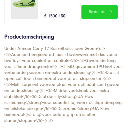
Bestel bij
€ 150
€ 130
Productomschrijving
Under Armour Curry 12 Basketbalschoen Groen<ul>
<li>Ademend engineered mesh bovenwerk met duurzame
overlays voor comfort en controle</li><li>Gevormde tong
voor ultiem draagcomfort</li><li>3D-gevormde TPU-hiel voor
verbeterde pasvorm en extra ondersteuning</li><li>Die-cut
open cell foam binnenzool voor direct stapcomfort</li>
<li>Multi-segment voorvoetplaat voor optimaal court-gevoel
en ondersteuning</li><li>Middenvoetshank voor extra
stabiliteit</li><li>Dual-density<strong>UA Flow
cushioning</strong>voor superlichte, veerkrachtige demping
en uitstekende grip</li><li>Duurzame<strong>UA Flow
buitenzool</strong>voor betere grip en sneller
starten/stoppen</li></ul>