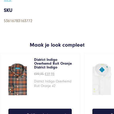
SKU
53616783163772
Maak je look compleet
District Indigo
Overhemd Ruit Oranje
District Indigo
Oorspronkelijke
Huidige
€
99,95
€
39,98
prijs
prijs
was:
is:
District Indigo Overhemd
€99,95.
€39,98.
Ruit Oranje 42