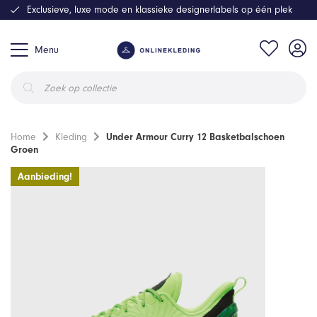
Exclusieve, luxe mode en klassieke designerlabels op één plek
Menu
Producten
zoeken
Home
Kleding
Under Armour Curry 12 Basketbalschoen
Groen
Aanbieding!