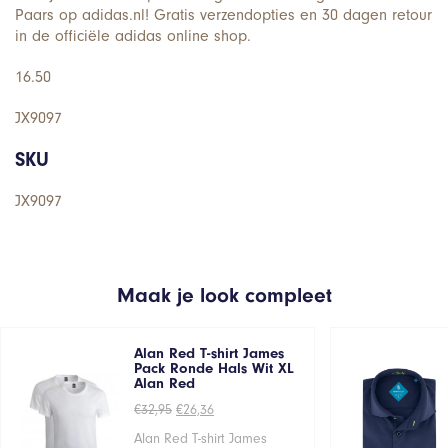
Paars op adidas.nl! Gratis verzendopties en 30 dagen retour
in de officiële adidas online shop.
16.50
JX9097
SKU
JX9097
Maak je look compleet
Alan Red T-shirt James
Pack Ronde Hals Wit XL
Alan Red
Oorspronkelijke
Huidige
€
32,95
€
26,36
prijs
prijs
was:
is:
Alan Red T-shirt James