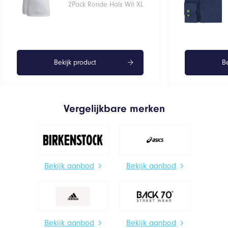
€32,95.
€26,36.
2Pack Ronde Hals Wit XL
Bekijk product
Be
Vergelijkbare merken
Bekijk aanbod
Bekijk aanbod
Bekijk aanbod
Bekijk aanbod