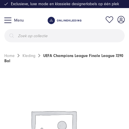
Exclusieve, luxe mode en klassieke designerlabels op één plek
Menu
Producten
zoeken
Home
Kleding
UEFA Champions League Finale League J290
Bal