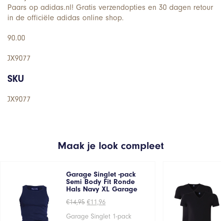
Paars op adidas.nl! Gratis verzendopties en 30 dagen retour
in de officiële adidas online shop.
90.00
JX9077
SKU
JX9077
Maak je look compleet
Garage Singlet -pack
Semi Body Fit Ronde
Hals Navy XL Garage
Oorspronkelijke
Huidige
€
14,95
€
11,96
prijs
prijs
was:
is:
Garage Singlet 1-pack