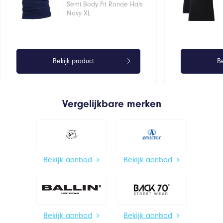
€14,95.
€11,96.
Semi Body Fit Ronde Hals
Navy XL
Bekijk product
Be
Vergelijkbare merken
Bekijk aanbod
Bekijk aanbod
Bekijk aanbod
Bekijk aanbod