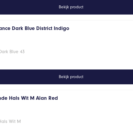
Bekijk product
nce Dark Blue District Indigo
Dark Blue 43
Bekijk product
onde Hals Wit M Alan Red
Hals Wit M