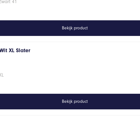
Zwart 41
Bekijk product
it XL Slater
XL
Bekijk product