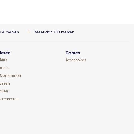
ls & merken
Meer dan 100 merken
Heren
Dames
hirts
Accessoires
olo’s
Overhemden
Jassen
ruien
ccessoires