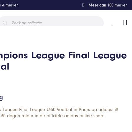
ls & merken
Meer dan 100 merken
roducten
oeken
pions League Final League
al
ng
 League Final League J350 Voetbal in Paars op adidas.nl!
 30 dagen retour in de officiële adidas online shop.