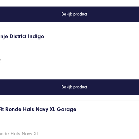
Bekijk product
je District Indigo
2
Bekijk product
Fit Ronde Hals Navy XL Garage
Ronde Hals Navy XL