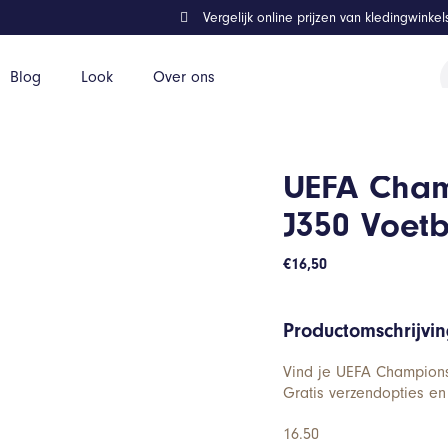
Vergelijk online prijzen van kledingwinke
P
Blog
Look
Over ons
z
tbal
UEFA Cham
J350 Voetb
€
16,50
Productomschrijvi
Vind je UEFA Champions
Gratis verzendopties en
16.50