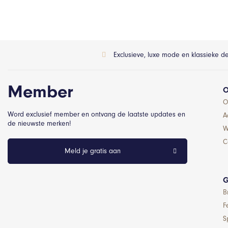
Exclusieve, luxe mode en klassieke d
Member
O
O
Word exclusief member en ontvang de laatste updates en
A
de nieuwste merken!
W
C
Meld je gratis aan
G
B
F
S