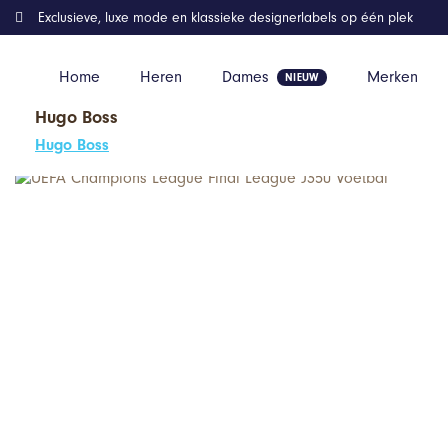
Exclusieve, luxe mode en klassieke designerlabels op één plek
Home
Heren
Dames
Merken
Hugo Boss
Home
Kleding
UEFA Champions League Final League J350 Voe
Hugo Boss