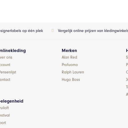
esignerlabels op één plek
Vergelijk online prijzen van kledingwinke
nlinekleding
Merken
ver ons
Alan Red
S
ccount
Profuomo
P
ensenlijst
Ralph Lauren
ontact
Hugo Boss
T
A
elegenheid
ruiloft
estival
port