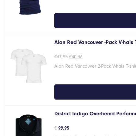
Alan Red Vancouver -Pack V-hals 
Oorspronkelijke
Huidige
€
37,95
€
30,36
prijs
prijs
Alan Red Vancouver 2-Pack V-hals T-shi
was:
is:
€37,95.
€30,36.
District Indigo Overhemd Performa
€
99,95