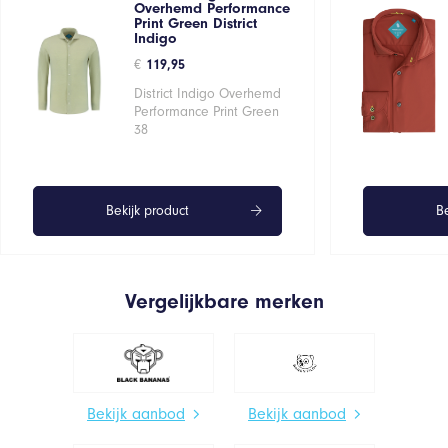
Overhemd Performance
Print Green District
Indigo
€
119,95
District Indigo Overhemd
Performance Print Green
38
Bekijk product
Be
Vergelijkbare merken
Bekijk aanbod
Bekijk aanbod