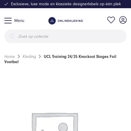
Exclusieve, luxe mode en klassieke designerlabels op één plek
Menu
Producten
zoeken
Home
Kleding
UCL Training 24/25 Knockout Stages Foil
Voetbal