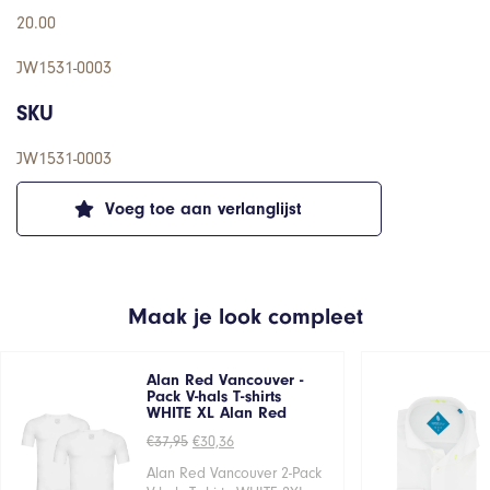
20.00
JW1531-0003
SKU
JW1531-0003
Voeg toe aan verlanglijst
Maak je look compleet
Alan Red Vancouver -
Pack V-hals T-shirts
WHITE XL Alan Red
Oorspronkelijke
Huidige
€
37,95
€
30,36
prijs
prijs
was:
is:
Alan Red Vancouver 2-Pack
€37,95.
€30,36.