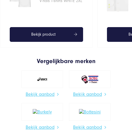
V-hals T-shirts WHITE 2XL
Bekijk product
Be
Vergelijkbare merken
Bekijk aanbod
Bekijk aanbod
Bekijk aanbod
Bekijk aanbod