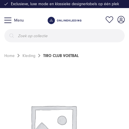
Exclusieve, luxe mode en klassieke designerlabels op één plek
Menu
Producten
zoeken
Home
Kleding
TIRO CLUB VOETBAL