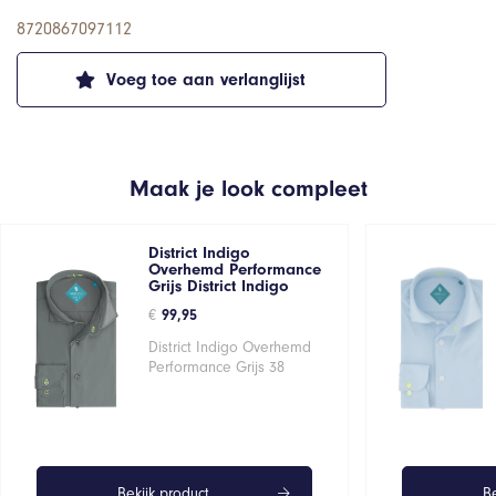
8720867097112
Voeg toe aan verlanglijst
Maak je look compleet
District Indigo
Overhemd Performance
Grijs District Indigo
€
99,95
District Indigo Overhemd
Performance Grijs 38
Bekijk product
Be