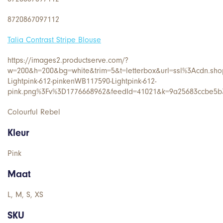
8720867097112
Talia Contrast Stripe Blouse
https://images2.productserve.com/?
w=200&h=200&bg=white&trim=5&t=letterbox&url=ssl%3Acdn.sho
Lightpink-612-pinkenWB117590-Lightpink-612-
pink.png%3Fv%3D1776668962&feedId=41021&k=9a25683ccbe5b
Colourful Rebel
Kleur
Pink
Maat
L, M, S, XS
SKU