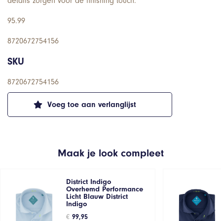
details zorgen voor de finishing touch.
95.99
8720672754156
SKU
8720672754156
Voeg toe aan verlanglijst
Maak je look compleet
District Indigo
Overhemd Performance
Licht Blauw District
Indigo
€
99,95