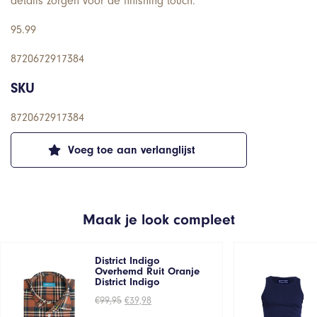
details zorgen voor de finishing touch.
95.99
8720672917384
SKU
8720672917384
Voeg toe aan verlanglijst
Maak je look compleet
District Indigo
Overhemd Ruit Oranje
District Indigo
Oorspronkelijke
Huidige
€
99,95
€
39,98
prijs
prijs