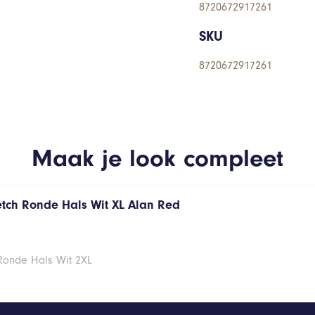
8720672917261
SKU
8720672917261
Maak je look compleet
retch Ronde Hals Wit XL Alan Red
 Ronde Hals Wit 2XL