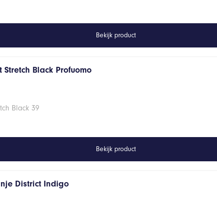
Bekijk product
 Stretch Black Profuomo
tch Black 39
Bekijk product
je District Indigo