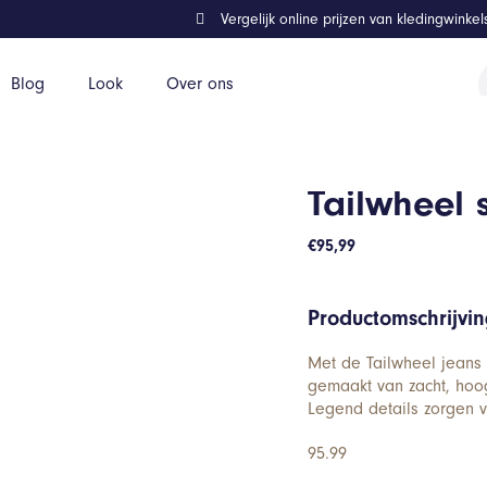
Vergelijk online prijzen van kledingwinke
P
Blog
Look
Over ons
z
Tailwheel s
€
95,99
Productomschrijvi
Met de Tailwheel jeans 
gemaakt van zacht, hoo
Legend details zorgen v
95.99