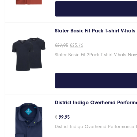
Slater Basic Fit Pack T-shirt V-hal
Oorspronkelijke
Huidige
€
27,95
€
23,76
prijs
prijs
Slater Basic Fit 2Pack T-shirt V-hals Na
was:
is:
€27,95.
€23,76.
District Indigo Overhemd Performa
€
99,95
District Indigo Overhemd Performance 