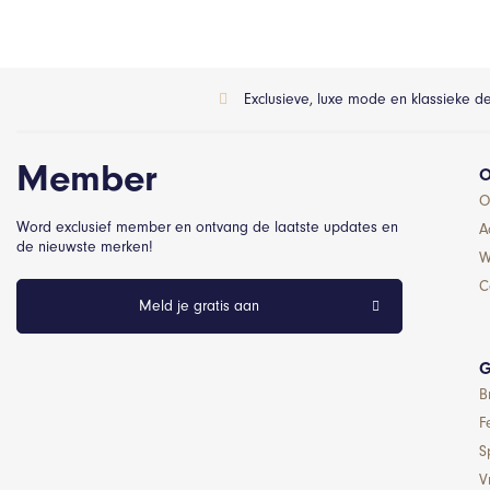
Exclusieve, luxe mode en klassieke d
Member
O
O
Word exclusief member en ontvang de laatste updates en
A
de nieuwste merken!
W
C
Meld je gratis aan
G
B
F
S
Vr