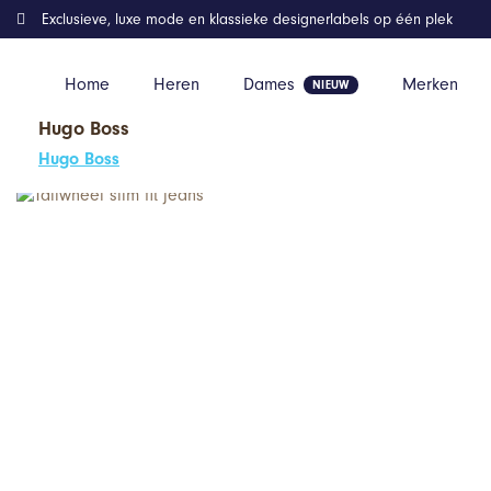
Exclusieve, luxe mode en klassieke designerlabels op één plek
Home
Heren
Dames
Merken
Hugo Boss
Home
Kleding
Tailwheel slim fit jeans
Hugo Boss