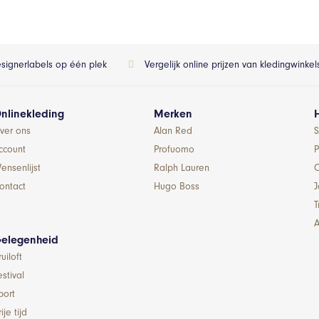
esignerlabels op één plek
Vergelijk online prijzen van kledingwinke
nlinekleding
Merken
ver ons
Alan Red
S
ccount
Profuomo
P
ensenlijst
Ralph Lauren
ontact
Hugo Boss
T
A
elegenheid
ruiloft
estival
port
ije tijd