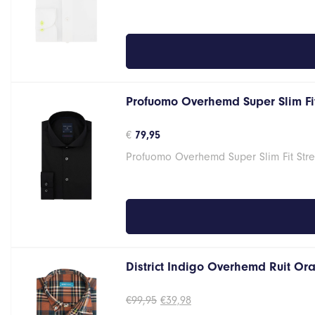
Profuomo Overhemd Super Slim Fit
€
79,95
Profuomo Overhemd Super Slim Fit Stre
District Indigo Overhemd Ruit Oran
Oorspronkelijke
Huidige
€
99,95
€
39,98
prijs
prijs