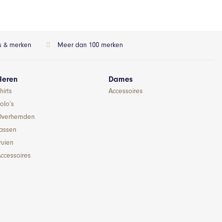
ls & merken
Meer dan 100 merken
Heren
Dames
hirts
Accessoires
olo’s
Overhemden
Jassen
ruien
ccessoires