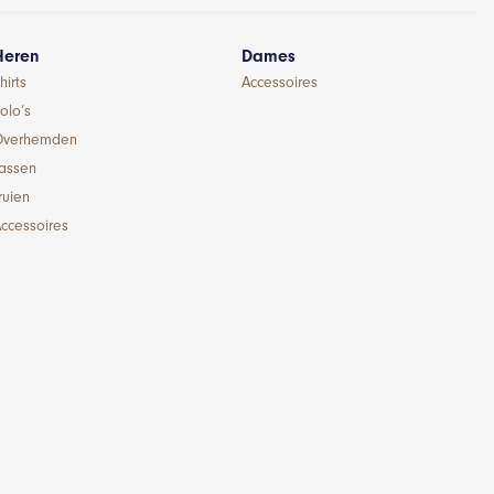
Heren
Dames
hirts
Accessoires
olo’s
Overhemden
Jassen
ruien
ccessoires