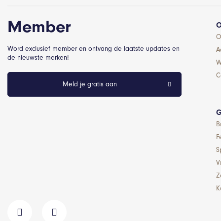
Member
O
O
Word exclusief member en ontvang de laatste updates en
A
de nieuwste merken!
W
C
Meld je gratis aan
G
B
F
S
Vr
Z
K