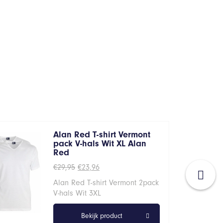
Alan Red T-shirt Vermont
pack V-hals Wit XL Alan
Red
Oorspronkelijke
Huidige
€
29,95
€
23,96
prijs
prijs
Alan Red T-shirt Vermont 2pack
was:
is:
€29,95.
€23,96.
V-hals Wit 3XL
Bekijk product