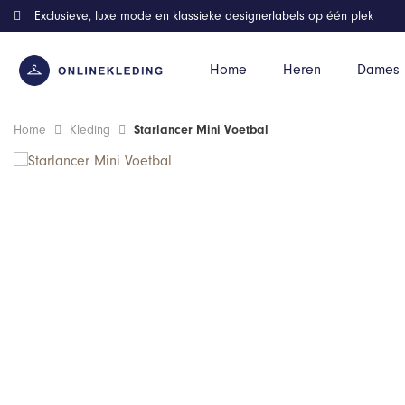
Exclusieve, luxe mode en klassieke designerlabels op één plek
Home
Heren
Dames
Home
Kleding
Starlancer Mini Voetbal