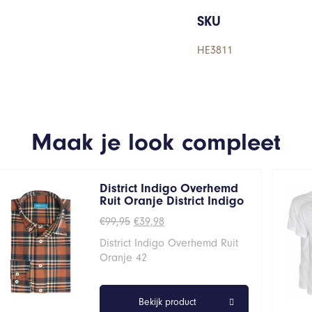
SKU
HE3811
Maak je look compleet
District Indigo Overhemd
Ruit Oranje District Indigo
Oorspronkelijke
Huidige
€
99,95
€
39,98
prijs
prijs
District Indigo Overhemd Ruit
was:
is:
€99,95.
€39,98.
Oranje 42
Bekijk product