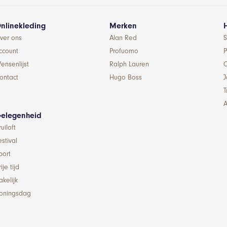
nlinekleding
Merken
ver ons
Alan Red
S
ccount
Profuomo
P
ensenlijst
Ralph Lauren
ontact
Hugo Boss
T
A
elegenheid
ruiloft
estival
port
ije tijd
akelijk
oningsdag