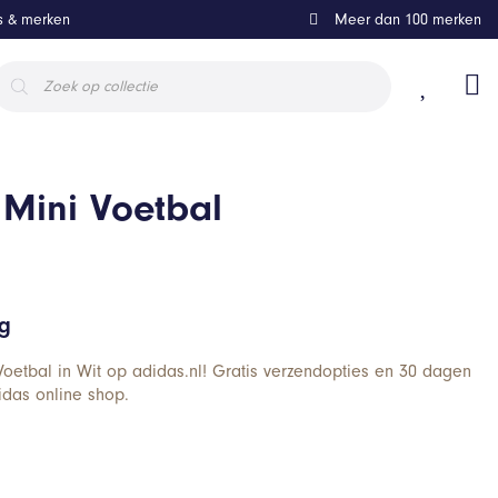
ls & merken
Meer dan 100 merken
roducten
oeken
 Mini Voetbal
ng
 Voetbal in Wit op adidas.nl! Gratis verzendopties en 30 dagen
didas online shop.