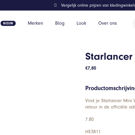
Vergelijk online prijzen van kledingwinke
P
Merken
Blog
Look
Over ons
z
Starlancer
€
7,80
Productomschrijvi
Vind je Starlancer Mini
retour in de officiële a
7.80
HE3811