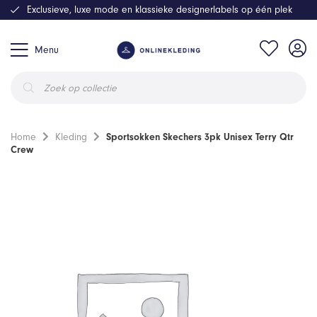
Exclusieve, luxe mode en klassieke designerlabels op één plek
Menu
Producten
zoeken
Home
Kleding
Sportsokken Skechers 3pk Unisex Terry Qtr
Crew