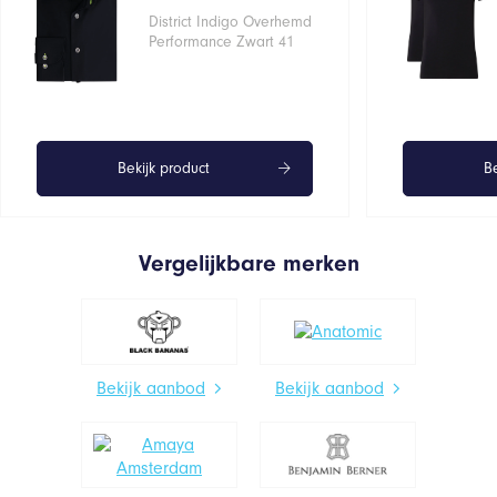
District Indigo Overhemd
Performance Zwart 41
Bekijk product
Be
Vergelijkbare merken
Bekijk aanbod
Bekijk aanbod