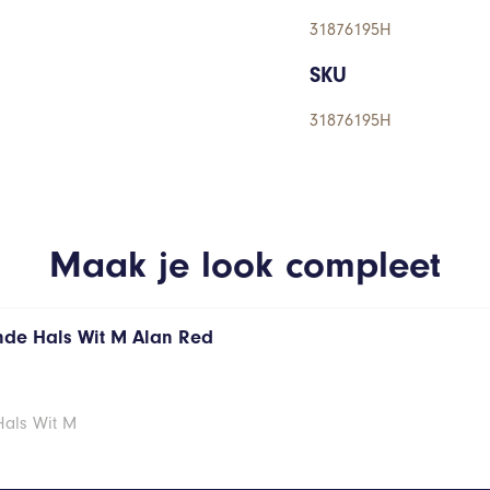
31876195H
SKU
31876195H
Maak je look compleet
onde Hals Wit M Alan Red
Hals Wit M