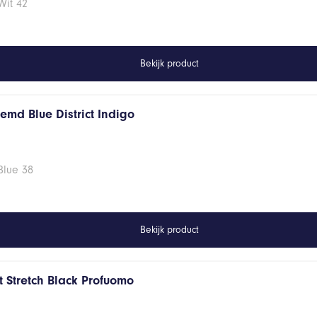
Wit 42
Bekijk product
emd Blue District Indigo
Blue 38
Bekijk product
 Stretch Black Profuomo