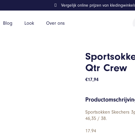
Vergelijk online prijzen van kledingwinke
P
Blog
Look
Over ons
z
w
Sportsokke
Qtr Crew
€
17,94
Productomschrijvi
Sportsokken Skechers 3p
46,35 / 38.
17.94