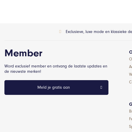
Exclusieve, luxe mode en klassieke d
Member
O
O
Word exclusief member en ontvang de laatste updates en
A
de nieuwste merken!
W
C
Meld je gratis aan
G
B
F
S