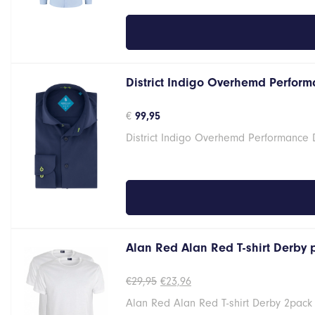
District Indigo Overhemd Performa
€
99,95
District Indigo Overhemd Performance 
Alan Red Alan Red T-shirt Derby
Oorspronkelijke
Huidige
€
29,95
€
23,96
prijs
prijs
Alan Red Alan Red T-shirt Derby 2pack
was:
is:
€29,95.
€23,96.