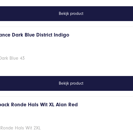
Bekijk product
nce Dark Blue District Indigo
Dark Blue 43
Bekijk product
 pack Ronde Hals Wit XL Alan Red
 Ronde Hals Wit 2XL