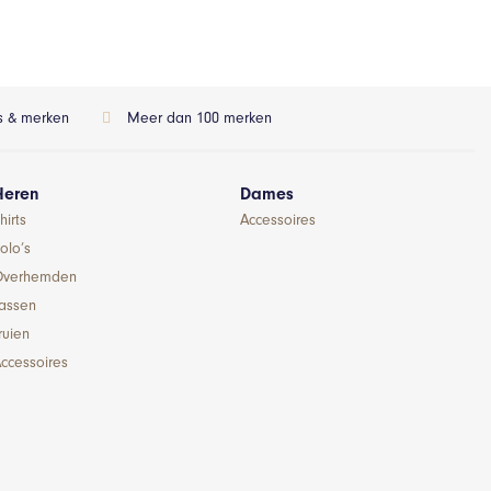
ls & merken
Meer dan 100 merken
Heren
Dames
hirts
Accessoires
olo’s
Overhemden
Jassen
ruien
ccessoires