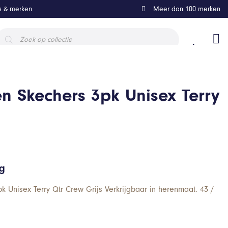
ls & merken
Meer dan 100 merken
roducten
oeken
n Skechers 3pk Unisex Terry
ng
k Unisex Terry Qtr Crew Grijs Verkrijgbaar in herenmaat. 43 /