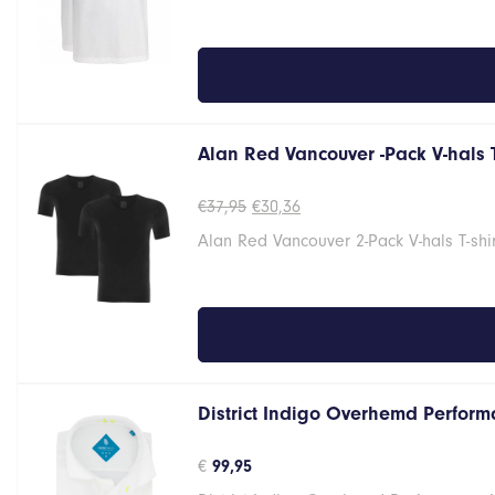
Alan Red Vancouver -Pack V-hals 
Oorspronkelijke
Huidige
€
37,95
€
30,36
prijs
prijs
Alan Red Vancouver 2-Pack V-hals T-shi
was:
is:
€37,95.
€30,36.
District Indigo Overhemd Performa
€
99,95