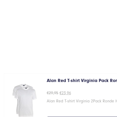
Alan Red T-shirt Virginia Pack R
Oorspronkelijke
Huidige
€
29,95
€
23,96
prijs
prijs
Alan Red T-shirt Virginia 2Pack Ronde 
was:
is:
€29,95.
€23,96.