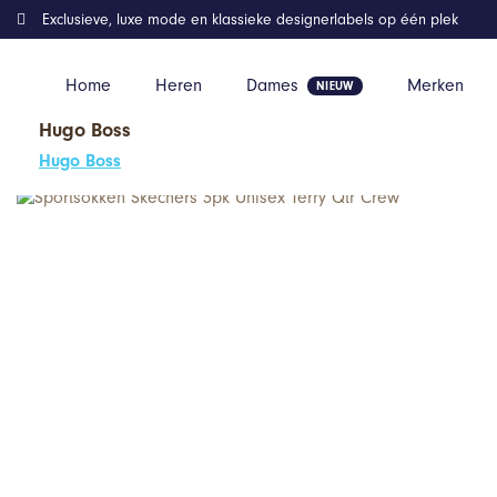
Exclusieve, luxe mode en klassieke designerlabels op één plek
Home
Heren
Dames
Merken
Hugo Boss
Home
Kleding
Sportsokken Skechers 3pk Unisex Terry Qtr Cre
Hugo Boss