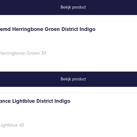
Bekijk product
hemd Herringbone Groen District Indigo
 Herringbone Groen 39
Bekijk product
nce Lightblue District Indigo
Lightblue 40