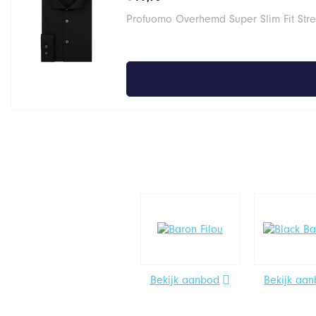
Profuomo Overhemd Super Slim Fit Stre
Bekijk aanbod
Bekijk aa