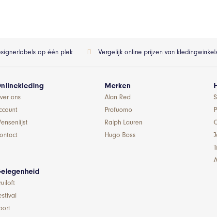
esignerlabels op één plek
Vergelijk online prijzen van kledingwinke
nlinekleding
Merken
ver ons
Alan Red
S
ccount
Profuomo
P
ensenlijst
Ralph Lauren
ontact
Hugo Boss
T
A
elegenheid
ruiloft
estival
port