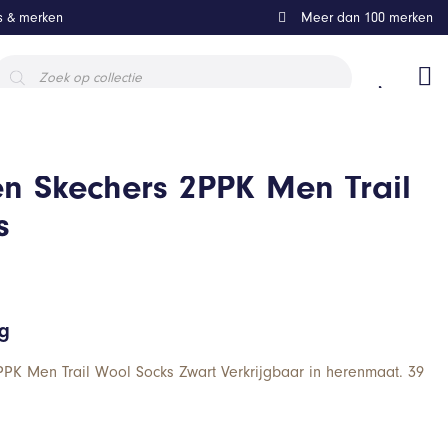
ls & merken
Meer dan 100 merken
roducten
oeken
n Skechers 2PPK Men Trail
s
ng
PK Men Trail Wool Socks Zwart Verkrijgbaar in herenmaat. 39