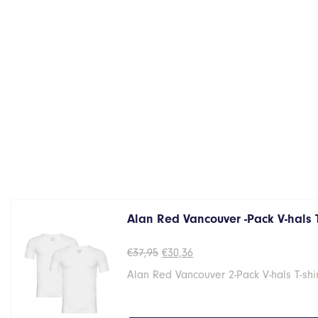
Alan Red Vancouver -Pack V-hals 
Oorspronkelijke
Huidige
€
37,95
€
30,36
prijs
prijs
Alan Red Vancouver 2-Pack V-hals T-shi
was:
is:
€37,95.
€30,36.