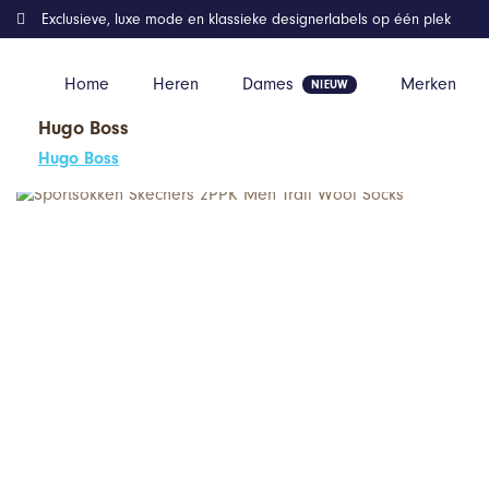
Exclusieve, luxe mode en klassieke designerlabels op één plek
Home
Heren
Dames
Merken
Hugo Boss
Home
Kleding
Sportsokken Skechers 2PPK Men Trail Wool Soc
Hugo Boss