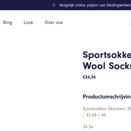
Vergelijk online prijzen van kledingwinke
P
Blog
Look
Over ons
z
ks
Sportsokke
Wool Sock
€
34,34
Productomschrijvi
Sportsokken Skechers 2P
/ 42,43 / 46.
34.34