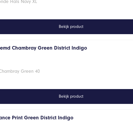
Ronde Hals Navy XL
Bekijk product
hemd Chambray Green District Indigo
 Chambray Green 40
Bekijk product
nce Print Green District Indigo