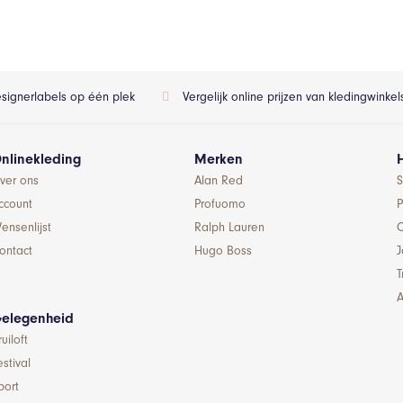
esignerlabels op één plek
Vergelijk online prijzen van kledingwinke
nlinekleding
Merken
ver ons
Alan Red
S
ccount
Profuomo
P
ensenlijst
Ralph Lauren
ontact
Hugo Boss
T
A
elegenheid
ruiloft
estival
port