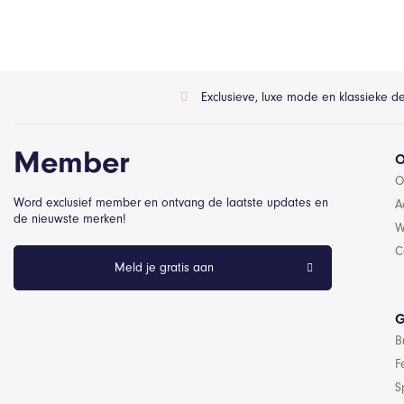
Exclusieve, luxe mode en klassieke d
Member
O
O
Word exclusief member en ontvang de laatste updates en
A
de nieuwste merken!
W
C
Meld je gratis aan
G
B
F
S