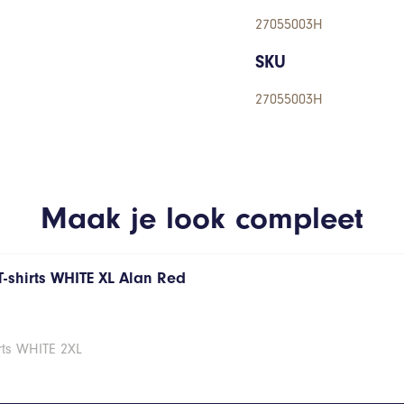
27055003H
SKU
27055003H
Maak je look compleet
T-shirts WHITE XL Alan Red
rts WHITE 2XL