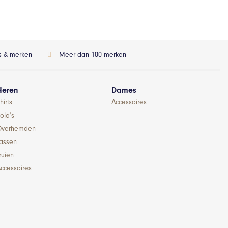
ls & merken
Meer dan 100 merken
Heren
Dames
hirts
Accessoires
olo’s
Overhemden
Jassen
ruien
ccessoires