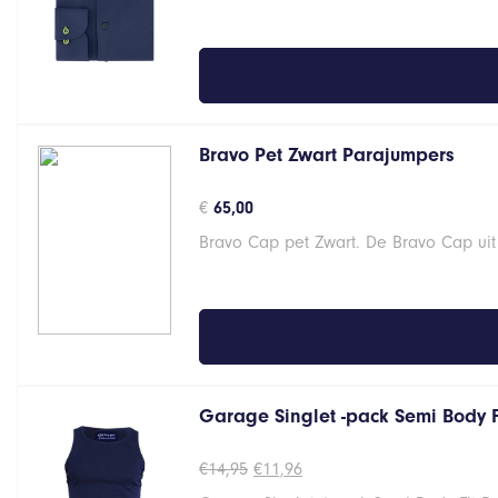
Bravo Pet Zwart Parajumpers
€
65,00
Bravo Cap pet Zwart. De Bravo Cap uit
Garage Singlet -pack Semi Body 
Oorspronkelijke
Huidige
€
14,95
€
11,96
prijs
prijs