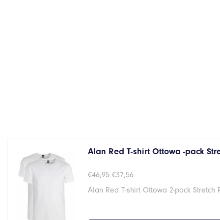
Alan Red T-shirt Ottowa -pack St
Oorspronkelijke
Huidige
€
46,95
€
37,56
prijs
prijs
Alan Red T-shirt Ottowa 2-pack Stretch
was:
is:
€46,95.
€37,56.