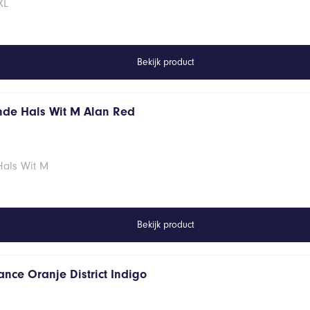
XL
Bekijk product
onde Hals Wit M Alan Red
Hals Wit M
Bekijk product
ance Oranje District Indigo