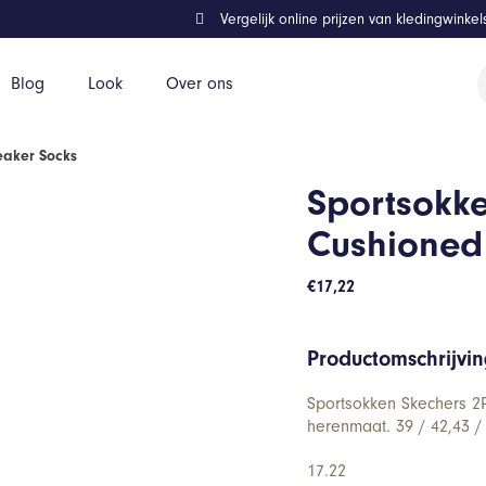
Vergelijk online prijzen van kledingwinke
P
Blog
Look
Over ons
z
eaker Socks
Sportsokke
Cushioned
€
17,22
Productomschrijvi
Sportsokken Skechers 2
herenmaat. 39 / 42,43 / 
17.22