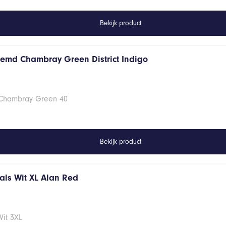
Bekijk product
hemd Chambray Green District Indigo
 Chambray Green 40
Bekijk product
hals Wit XL Alan Red
Wit 3XL