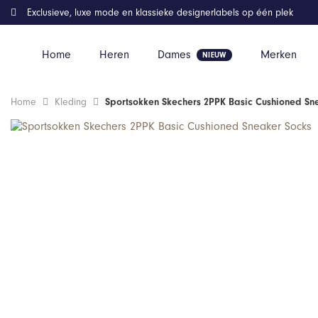
Exclusieve, luxe mode en klassieke designerlabels op één plek
Home
Heren
Dames
Merken
Home
Kleding
Sportsokken Skechers 2PPK Basic Cushioned Sn