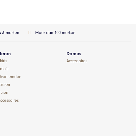
ls & merken
Meer dan 100 merken
Heren
Dames
hirts
Accessoires
olo’s
Overhemden
Jassen
ruien
ccessoires