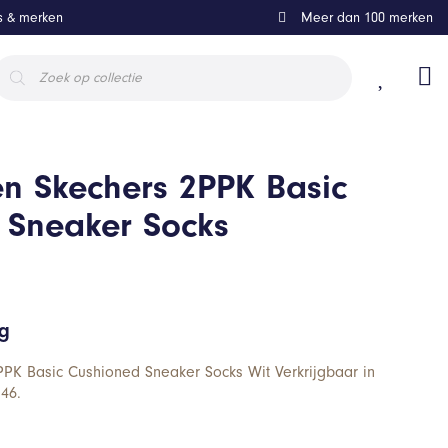
ls & merken
Meer dan 100 merken
roducten
oeken
n Skechers 2PPK Basic
 Sneaker Socks
ng
PPK Basic Cushioned Sneaker Socks Wit Verkrijgbaar in
46.