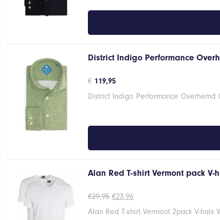
District Indigo Performance Over
€
119,95
District Indigo Performance Overhemd
Alan Red T-shirt Vermont pack V-
Oorspronkelijke
Huidige
€
29,95
€
23,96
prijs
prijs
Alan Red T-shirt Vermont 2pack V-hals 
was:
is:
€29,95.
€23,96.