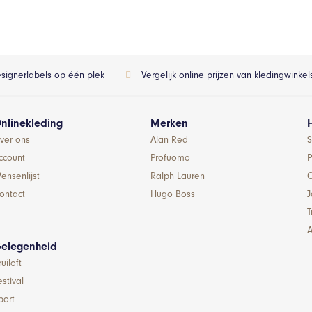
esignerlabels op één plek
Vergelijk online prijzen van kledingwinke
nlinekleding
Merken
ver ons
Alan Red
S
ccount
Profuomo
P
ensenlijst
Ralph Lauren
ontact
Hugo Boss
T
A
elegenheid
ruiloft
estival
port