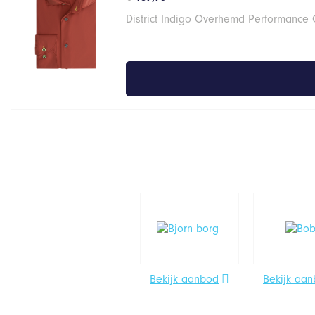
District Indigo Overhemd Performance 
Bekijk aanbod
Bekijk aa