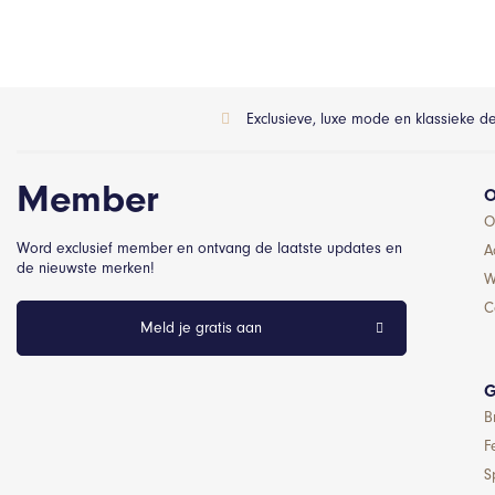
Exclusieve, luxe mode en klassieke d
Member
O
O
Word exclusief member en ontvang de laatste updates en
A
de nieuwste merken!
W
C
Meld je gratis aan
G
B
F
S