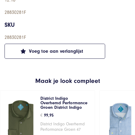
12.18
28830281F
SKU
28830281F
Voeg toe aan verlanglijst
Maak je look compleet
District Indigo
Overhemd Performance
Groen District Indigo
€
99,95
District Indigo Overhemd
Performance Groen 47