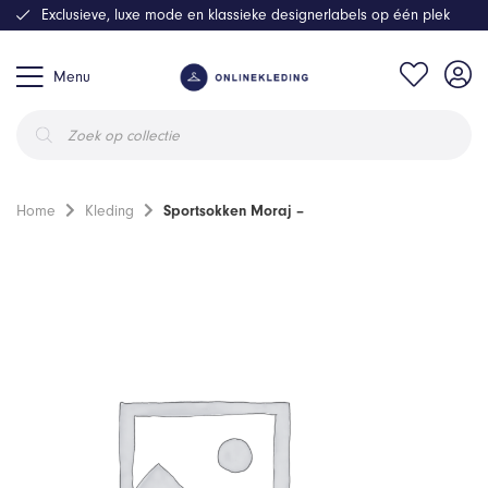
Exclusieve, luxe mode en klassieke designerlabels op één plek
Menu
Producten
zoeken
Home
Kleding
Sportsokken Moraj –