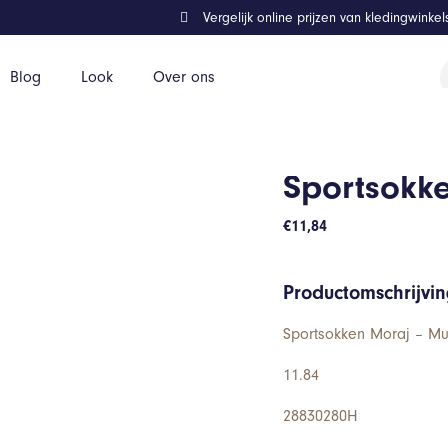
Vergelijk online prijzen van kledingwinke
P
Blog
Look
Over ons
z
Sportsokk
€
11,84
Productomschrijvi
Sportsokken Moraj – Mul
11.84
28830280H