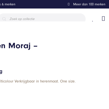
ls & merken
Meer dan 100 merken
roducten
oeken
en Moraj –
ng
ticolour Verkrijgbaar in herenmaat. One size.