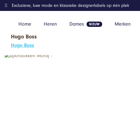
Exclusieve, luxe mode en klassieke designerlabels op één plek
Home
Heren
Dames
Merken
Hugo Boss
Home
Kleding
Sportsokken Moraj –
Hugo Boss