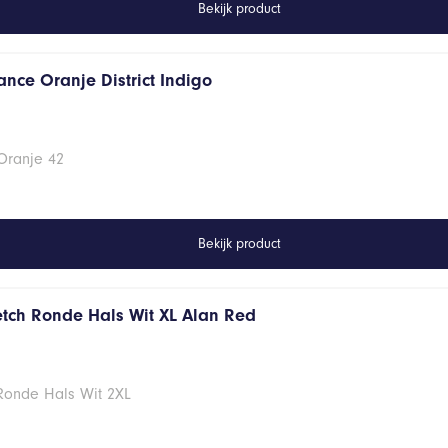
Bekijk product
ance Oranje District Indigo
Oranje 42
Bekijk product
retch Ronde Hals Wit XL Alan Red
 Ronde Hals Wit 2XL