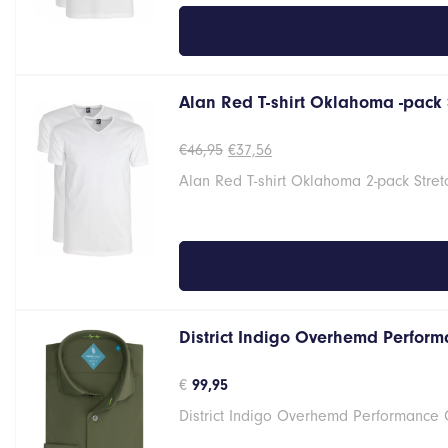
Alan Red T-shirt Oklahoma -pack 
Oorspronkelijke
Huidige
€
46,95
€
37,56
prijs
prijs
Alan Red T-shirt Oklahoma 2-pack Stret
was:
is:
€46,95.
€37,56.
District Indigo Overhemd Perform
€
99,95
District Indigo Overhemd Performance