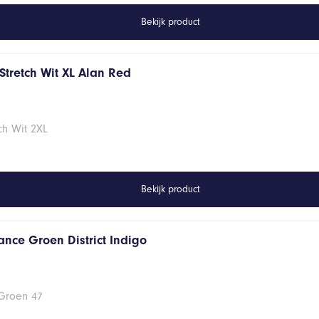
Bekijk product
Stretch Wit XL Alan Red
ch Wit 2XL
Bekijk product
ance Groen District Indigo
 Groen 47