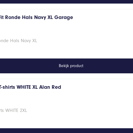
Fit Ronde Hals Navy XL Garage
Ronde Hals Navy XL
Bekijk product
T-shirts WHITE XL Alan Red
rts WHITE 2XL