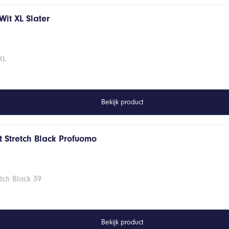
it XL Slater
XL
Bekijk product
 Stretch Black Profuomo
tch Black 39
Bekijk product