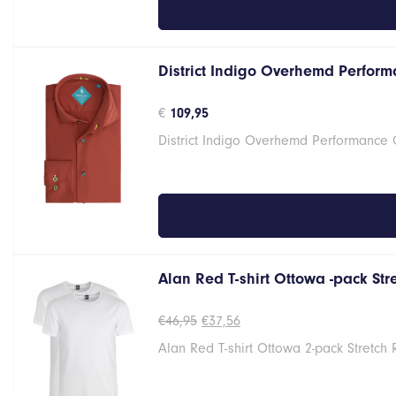
District Indigo Overhemd Perform
€
109,95
District Indigo Overhemd Performance 
Alan Red T-shirt Ottowa -pack St
Oorspronkelijke
Huidige
€
46,95
€
37,56
prijs
prijs
Alan Red T-shirt Ottowa 2-pack Stretch
was:
is:
€46,95.
€37,56.