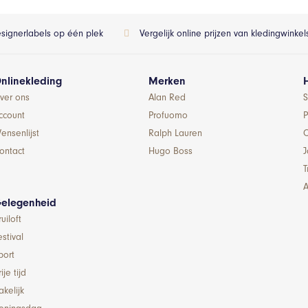
esignerlabels op één plek
Vergelijk online prijzen van kledingwinke
nlinekleding
Merken
ver ons
Alan Red
S
ccount
Profuomo
P
ensenlijst
Ralph Lauren
ontact
Hugo Boss
T
A
elegenheid
ruiloft
estival
port
ije tijd
akelijk