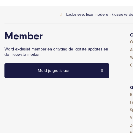
Exclusieve, luxe mode en klassieke d
Member
O
O
Word exclusief member en ontvang de laatste updates en
A
de nieuwste merken!
W
C
Meld je gratis aan
G
B
F
S
Vr
Z