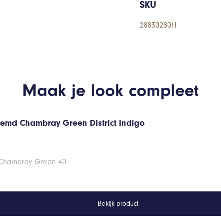
SKU
28830280H
Maak je look compleet
hemd Chambray Green District Indigo
 Chambray Green 40
Bekijk product