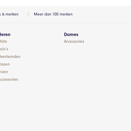
ls & merken
Meer dan 100 merken
Heren
Dames
hirts
Accessoires
olo’s
Overhemden
Jassen
ruien
ccessoires