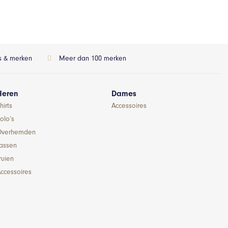
ls & merken
Meer dan 100 merken
Heren
Dames
hirts
Accessoires
olo’s
Overhemden
Jassen
ruien
ccessoires