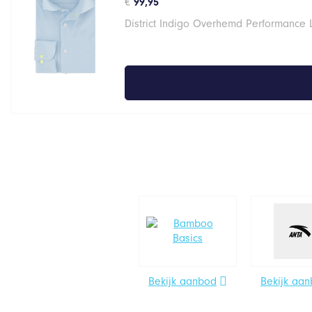
€
99,95
District Indigo Overhemd Performance 
Bekijk aanbod
Bekijk aa