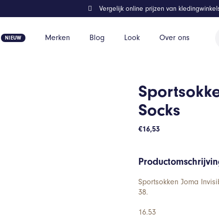
Vergelijk online prijzen van kledingwinke
P
Merken
Blog
Look
Over ons
z
Sportsokke
Socks
€
16,53
Productomschrijvi
Sportsokken Joma Invisi
38.
16.53