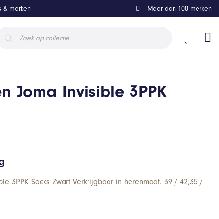
ls & merken
Meer dan 100 merken
roducten
oeken
n Joma Invisible 3PPK
ng
ble 3PPK Socks Zwart Verkrijgbaar in herenmaat. 39 / 42,35 /