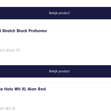
Bekijk product
 Stretch Black Profuomo
tch Black 39
Bekijk product
de Hals Wit XL Alan Red
ls Wit XL