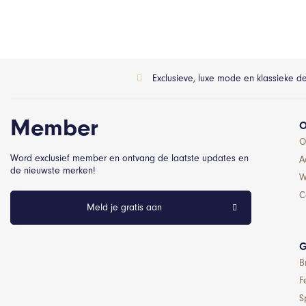
Exclusieve, luxe mode en klassieke d
Member
O
O
Word exclusief member en ontvang de laatste updates en
A
de nieuwste merken!
W
C
Meld je gratis aan
G
B
F
S