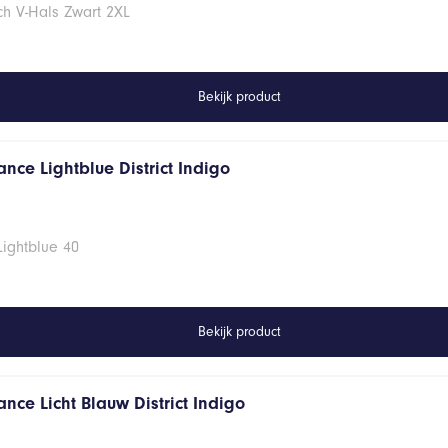
ch V-Hals Zwart 2XL
Bekijk product
nce Lightblue District Indigo
Lightblue 40
Bekijk product
nce Licht Blauw District Indigo