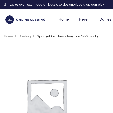
Exclusieve, luxe mode en klassieke designerlabels op één plek
Home
Heren
Dames
Home
Kleding
Sportsokken Joma Invisible 3PPK Socks