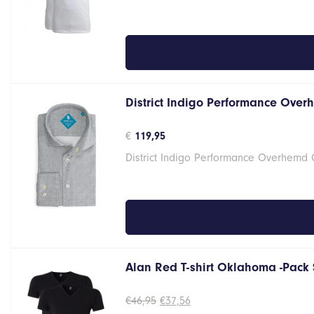
€32,95.
€26,36.
District Indigo Performance Over
€
119,95
District Indigo Performance Overhemd
Alan Red T-shirt Oklahoma -Pack 
Oorspronkelijke
Huidige
€
46,95
€
37,56
prijs
prijs