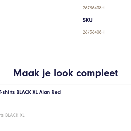
26736408H
SKU
26736408H
Maak je look compleet
T-shirts BLACK XL Alan Red
rts BLACK XL