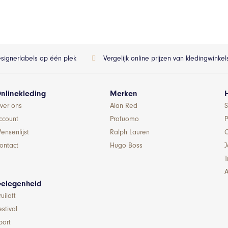
esignerlabels op één plek
Vergelijk online prijzen van kledingwinke
nlinekleding
Merken
ver ons
Alan Red
S
ccount
Profuomo
P
ensenlijst
Ralph Lauren
ontact
Hugo Boss
T
A
elegenheid
ruiloft
estival
port