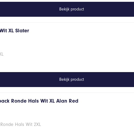
Bekijk product
it XL Slater
XL
Bekijk product
 pack Ronde Hals Wit XL Alan Red
 Ronde Hals Wit 2XL