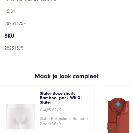
15.51
28231375H
SKU
28231375H
Maak je look compleet
Slater Boxershorts
Bamboo -pack Wit XL
Slater
Oorspronkelijke
Huidige
€
34,95
€
27,96
prijs
prijs
was:
is:
Slater Boxershorts Bamboo
€34,95.
€27,96.
2-pack Wit XL