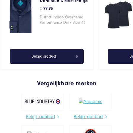
Dark Blue District Indigo
€
99,95
District Indigo Overhemd
Performance Dark Blue 43
Bekijk product
Be
Vergelijkbare merken
Bekijk aanbod
Bekijk aanbod