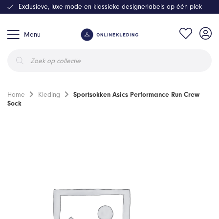
Exclusieve, luxe mode en klassieke designerlabels op één plek
Menu
Producten
zoeken
Home
Kleding
Sportsokken Asics Performance Run Crew
Sock