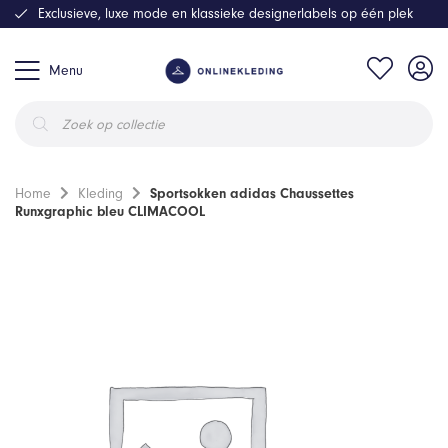
Exclusieve, luxe mode en klassieke designerlabels op één plek
Menu
Producten
zoeken
Home
Kleding
Sportsokken adidas Chaussettes
Runxgraphic bleu CLIMACOOL