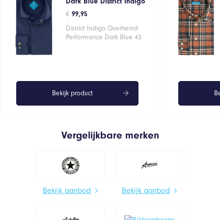
Dark Blue District Indigo
€
99,95
District Indigo Overhemd
Performance Dark Blue 43
Bekijk product
Be
Vergelijkbare merken
Bekijk aanbod
Bekijk aanbod