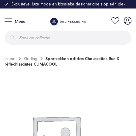
Exclusieve, luxe mode en klassieke designerlabels op één plek
Menu
Producten
zoeken
Home
Kleding
Sportsokken adidas Chaussettes Run X
réfléchissantes CLIMACOOL