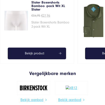
Slater Boxershorts
Bamboo -pack Wit XL
Slater
Oorspronkelijke
Huidige
€
34,95
€
27,96
prijs
prijs
was:
is:
Slater Boxershorts Bamboo
€34,95.
€27,96.
2-pack Wit XL
Bekijk product
Be
Vergelijkbare merken
Bekijk aanbod
Bekijk aanbod