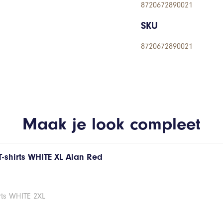
8720672890021
SKU
8720672890021
Maak je look compleet
T-shirts WHITE XL Alan Red
rts WHITE 2XL