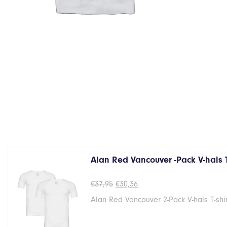
Alan Red Vancouver -Pack V-hals 
Oorspronkelijke
Huidige
€
37,95
€
30,36
prijs
prijs
Alan Red Vancouver 2-Pack V-hals T-shi
was:
is:
€37,95.
€30,36.