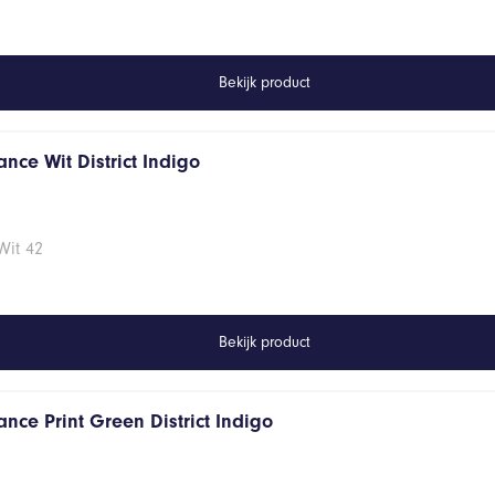
Bekijk product
nce Wit District Indigo
Wit 42
Bekijk product
nce Print Green District Indigo