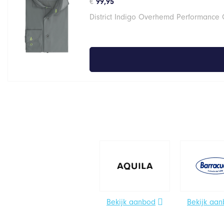
€
99,95
District Indigo Overhemd Performance G
Bekijk aanbod
Bekijk aa