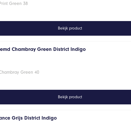
Print Green 38
Bekijk product
hemd Chambray Green District Indigo
 Chambray Green 40
Bekijk product
nce Grijs District Indigo