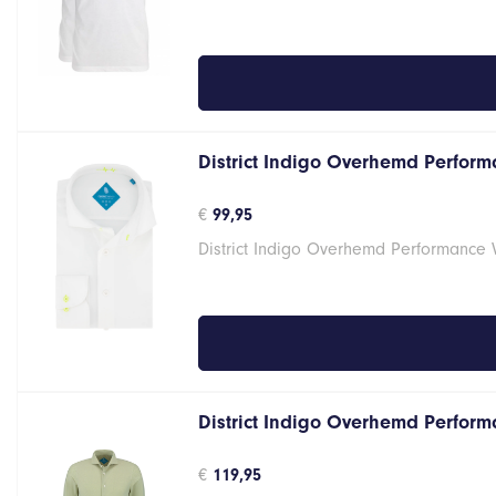
€29,95.
€23,96.
District Indigo Overhemd Performa
€
99,95
District Indigo Overhemd Performance 
District Indigo Overhemd Performa
€
119,95