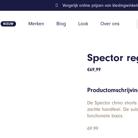
Vergelijk online prijzen van kledingwinke
P
Merken
Blog
Look
Over ons
z
Spector reg
€
69,99
Productomschrijvi
De Spector chino shorts
zachte handfeel. De sub
functionele basis.
69.99