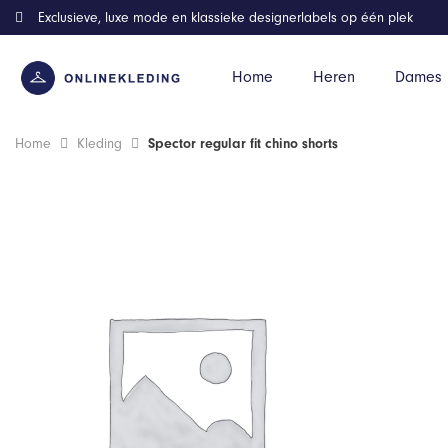
Exclusieve, luxe mode en klassieke designerlabels op één plek
Home
Heren
Dames
Home
Kleding
Spector regular fit chino shorts