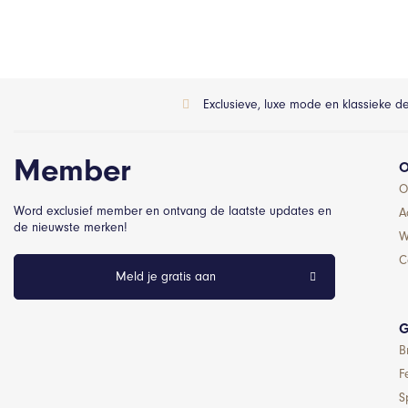
Exclusieve, luxe mode en klassieke d
Member
O
O
Word exclusief member en ontvang de laatste updates en
A
de nieuwste merken!
W
C
Meld je gratis aan
G
B
F
S