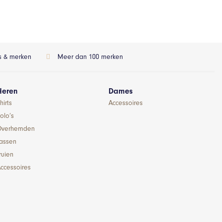
ls & merken
Meer dan 100 merken
Heren
Dames
hirts
Accessoires
olo’s
Overhemden
Jassen
ruien
ccessoires