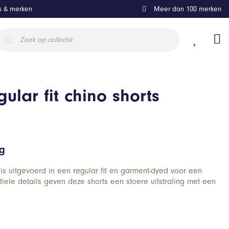
ls & merken
Meer dan 100 merken
roducten
oeken
ular fit chino shorts
ng
 is uitgevoerd in een regular fit en garment-dyed voor een
tiele details geven deze shorts een stoere uitstraling met een