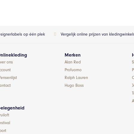
esignerlabels op één plek
Vergelijk online prijzen van kledingwinke
nlinekleding
Merken
ver ons
Alan Red
S
ccount
Profuomo
P
ensenlijst
Ralph Lauren
ontact
Hugo Boss
T
A
elegenheid
ruiloft
estival
port