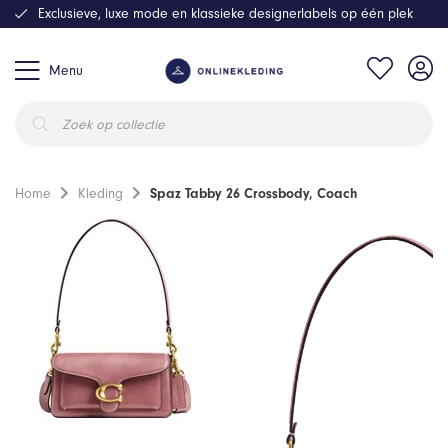
Exclusieve, luxe mode en klassieke designerlabels op één plek
Menu
Producten
zoeken
Home
Kleding
Spaz Tabby 26 Crossbody, Coach