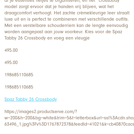
al je essenties netjes te organiseren, en het *crossbody*
model zorgt ervoor dat je handen vrij blijven, wat het
draagcomfort verhoogt. Het zachte crèmekleurige leer straalt
luxe uit en is perfect te combineren met verschillende outfits.
Met een verstelbare schouderriem kan de lengte eenvoudig
worden aangepast aan jouw voorkeur. Kies voor de Spaz
Tabby 26 Crossbody en voeg een vleugje
495.00
495.00
198685110685
198685110685
Spaz Tabby 26 Crossbody
https://images2.productserve.com/?
w=200&h=200&bg=white&trim=5&t=letterbox&url=ssl%3Acdn.sho
63496_1.jpg%3Fv%3D1767872378&feedId=41021&k=cb40870cac