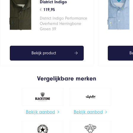
District Indigo
€
119,95
District Indigo Performance
Overhemd Herringbone
Groen 39
Bekijk product
Be
Vergelijkbare merken
Bekijk aanbod
Bekijk aanbod