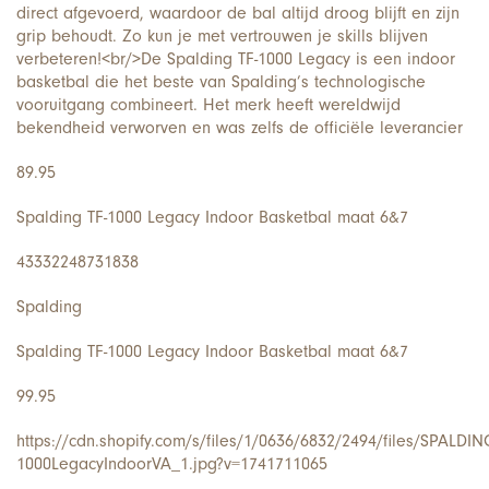
direct afgevoerd, waardoor de bal altijd droog blijft en zijn
grip behoudt. Zo kun je met vertrouwen je skills blijven
verbeteren!<br/>De Spalding TF-1000 Legacy is een indoor
basketbal die het beste van Spalding’s technologische
vooruitgang combineert. Het merk heeft wereldwijd
bekendheid verworven en was zelfs de officiële leverancier
89.95
Spalding TF-1000 Legacy Indoor Basketbal maat 6&7
43332248731838
Spalding
Spalding TF-1000 Legacy Indoor Basketbal maat 6&7
99.95
https://cdn.shopify.com/s/files/1/0636/6832/2494/files/SPALDIN
1000LegacyIndoorVA_1.jpg?v=1741711065