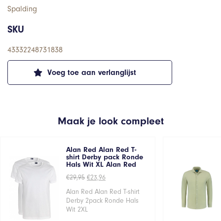
Spalding
SKU
43332248731838
Voeg toe aan verlanglijst
Maak je look compleet
Alan Red Alan Red T-
shirt Derby pack Ronde
Hals Wit XL Alan Red
Oorspronkelijke
Huidige
€
29,95
€
23,96
prijs
prijs
was:
is:
Alan Red Alan Red T-shirt
€29,95.
€23,96.
Derby 2pack Ronde Hals
Wit 2XL