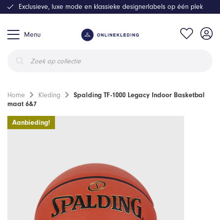
Exclusieve, luxe mode en klassieke designerlabels op één plek
Menu
Producten
zoeken
Home
Kleding
Spalding TF-1000 Legacy Indoor Basketbal
maat 6&7
Aanbieding!