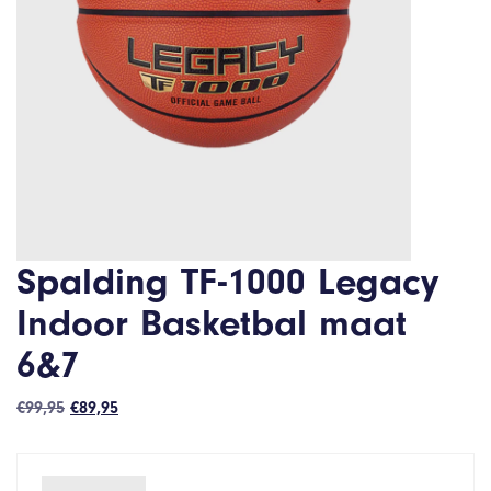
Spalding TF-1000 Legacy
Indoor Basketbal maat
6&7
Oorspronkelijke
Huidige
€
99,95
€
89,95
prijs
prijs
was:
is:
€99,95.
€89,95.