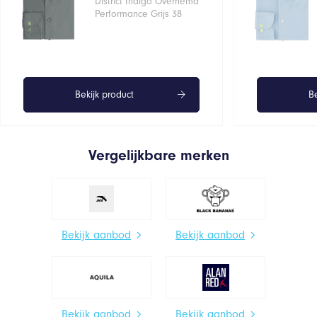
District Indigo Overhemd
Performance Grijs 38
Bekijk product
Be
Vergelijkbare merken
Bekijk aanbod
Bekijk aanbod
Bekijk aanbod
Bekijk aanbod