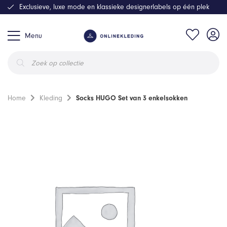
Exclusieve, luxe mode en klassieke designerlabels op één plek
Menu
Producten
zoeken
Home
Kleding
Socks HUGO Set van 3 enkelsokken