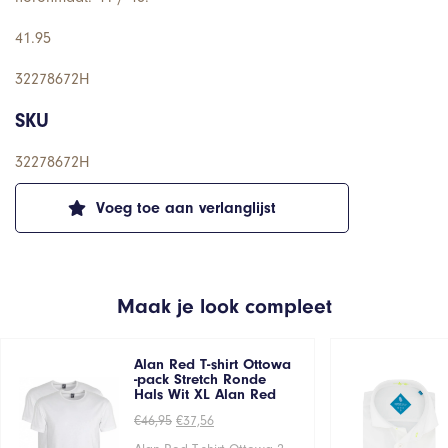
41.95
32278672H
SKU
32278672H
Voeg toe aan verlanglijst
Maak je look compleet
Alan Red T-shirt Ottowa
-pack Stretch Ronde
Hals Wit XL Alan Red
Oorspronkelijke
Huidige
€
46,95
€
37,56
prijs
prijs
was:
is: