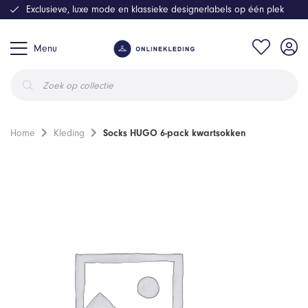
Exclusieve, luxe mode en klassieke designerlabels op één plek
Menu
Producten
zoeken
Home
Kleding
Socks HUGO 6-pack kwartsokken