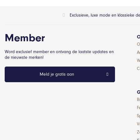
Exclusieve, luxe mode en klassieke d
Member
O
O
Word exclusief member en ontvang de laatste updates en
A
de nieuwste merken!
W
C
Meld je gratis aan
G
B
F
S
Vr
Z