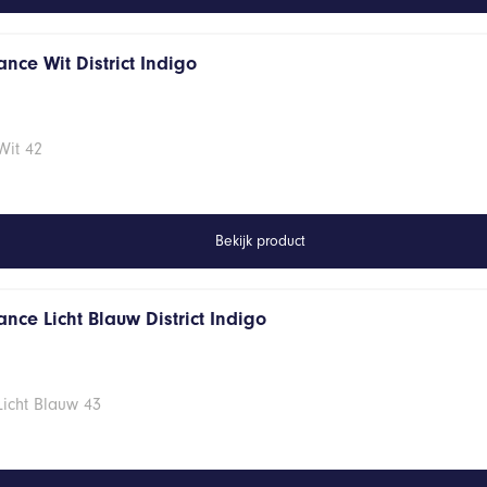
nce Wit District Indigo
Wit 42
Bekijk product
nce Licht Blauw District Indigo
Licht Blauw 43