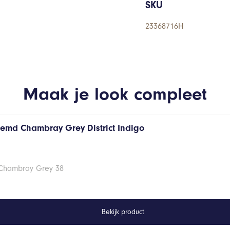
SKU
23368716H
Maak je look compleet
hemd Chambray Grey District Indigo
 Chambray Grey 38
Bekijk product