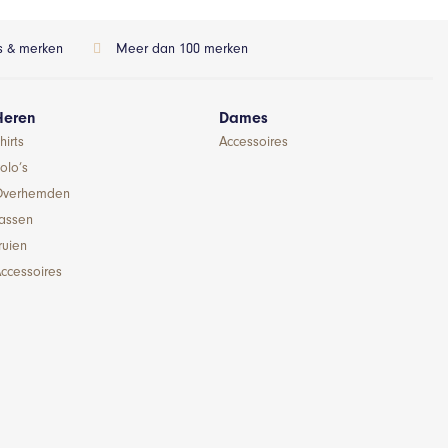
ls & merken
Meer dan 100 merken
Heren
Dames
hirts
Accessoires
olo’s
Overhemden
Jassen
ruien
ccessoires