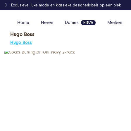
Exclusieve, luxe mode en klassieke designerlabels op één plek
Home
Heren
Dames
Merken
Hugo Boss
Home
Kleding
Socks Burlington Uni Navy 2-Pack
Hugo Boss