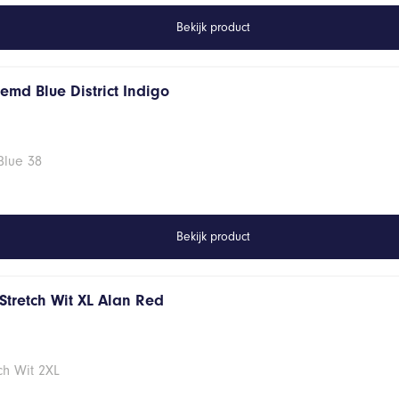
Bekijk product
emd Blue District Indigo
Blue 38
Bekijk product
Stretch Wit XL Alan Red
ch Wit 2XL