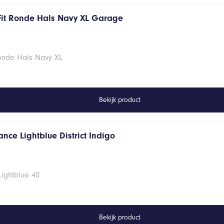
Fit Ronde Hals Navy XL Garage
Ronde Hals Navy XL
Bekijk product
nce Lightblue District Indigo
Lightblue 40
Bekijk product