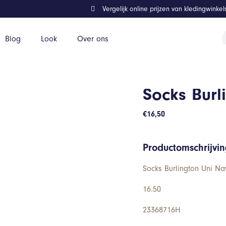
Vergelijk online prijzen van kledingwinke
P
Blog
Look
Over ons
z
Socks Burl
€
16,50
Productomschrijvi
Socks Burlington Uni Na
16.50
23368716H