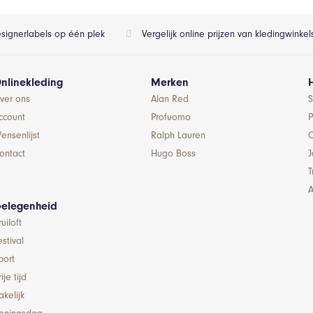
esignerlabels op één plek
Vergelijk online prijzen van kledingwinke
nlinekleding
Merken
ver ons
Alan Red
S
ccount
Profuomo
P
ensenlijst
Ralph Lauren
ontact
Hugo Boss
T
A
elegenheid
ruiloft
estival
port
ije tijd
akelijk