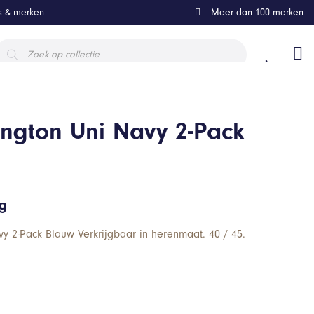
ls & merken
Meer dan 100 merken
roducten
oeken
ington Uni Navy 2-Pack
ng
vy 2-Pack Blauw Verkrijgbaar in herenmaat. 40 / 45.