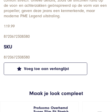
comfort stretch. Unieke details, zoals de siliconen rand op
de voor- en achterzakken geönspireerd op de vorm van een
propeller, geven deze jeans een kenmerkende, maar
moderne PME Legend uitstraling.
119.99
8720672308380
SKU
8720672308380
Voeg toe aan verlanglijst
Maak je look compleet
Profuomo Overhemd
Super Slim Fit Stretch