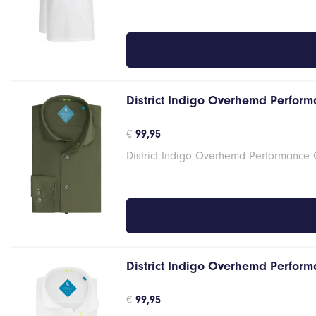
€46,95.
€37,56.
District Indigo Overhemd Perform
€
99,95
District Indigo Overhemd Performance
District Indigo Overhemd Performa
€
99,95