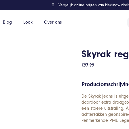
Vergelijk online prijzen van kledingwinke
P
Blog
Look
Over ons
z
Skyrak regu
€
97,99
Productomschrijvi
De Skyrak jeans is uitge
daardoor extra draagco
een stoere uitstraling. 
achterzakken geönspire
kenmerkende PME Lege