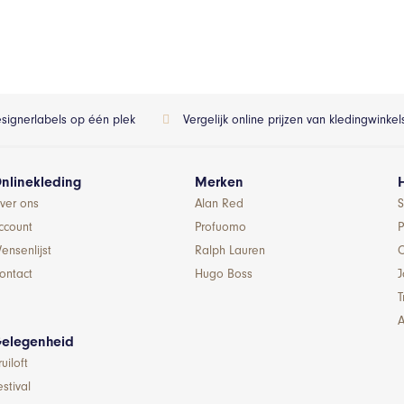
esignerlabels op één plek
Vergelijk online prijzen van kledingwinke
nlinekleding
Merken
ver ons
Alan Red
S
ccount
Profuomo
P
ensenlijst
Ralph Lauren
ontact
Hugo Boss
T
A
elegenheid
ruiloft
estival