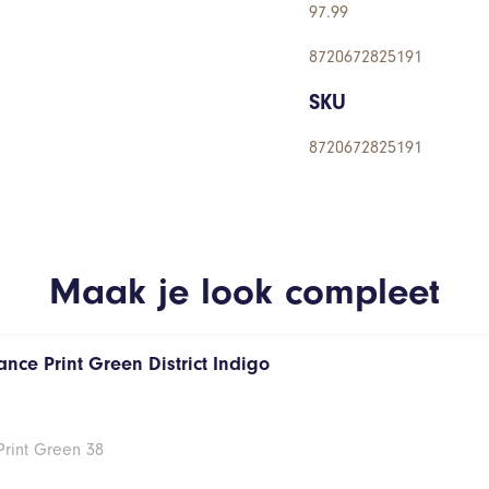
97.99
8720672825191
SKU
8720672825191
Maak je look compleet
nce Print Green District Indigo
Print Green 38