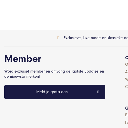
Exclusieve, luxe mode en klassieke d
Member
O
O
Word exclusief member en ontvang de laatste updates en
A
de nieuwste merken!
W
C
Meld je gratis aan
G
B
F