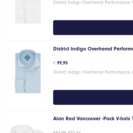
District Indigo Overhemd Performance 
District Indigo Overhemd Performa
€
99,95
District Indigo Overhemd Performance 
Alan Red Vancouver -Pack V-hals 
Oorspronkelijke
Huidige
€
37,95
€
30,36