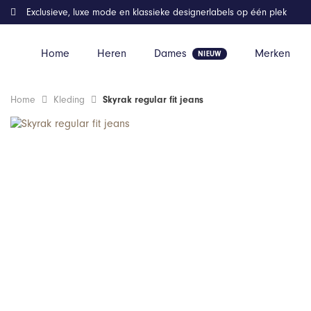
Exclusieve, luxe mode en klassieke designerlabels op één plek
Home
Heren
Dames
Merken
Home
Kleding
Skyrak regular fit jeans