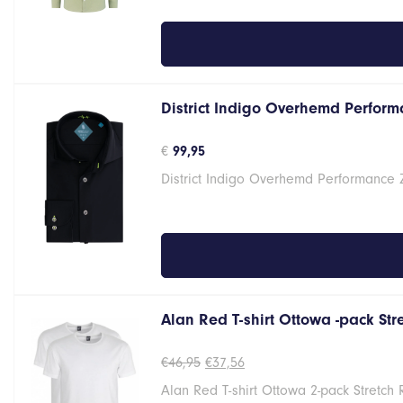
District Indigo Overhemd Performa
€
99,95
District Indigo Overhemd Performance 
Alan Red T-shirt Ottowa -pack St
Oorspronkelijke
Huidige
€
46,95
€
37,56
prijs
prijs
Alan Red T-shirt Ottowa 2-pack Stretch
was:
is: