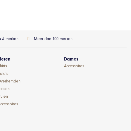
ls & merken
Meer dan 100 merken
Heren
Dames
hirts
Accessoires
olo’s
Overhemden
Jassen
ruien
ccessoires