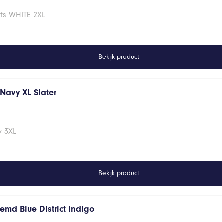
rts WHITE 2XL
Bekijk product
s Navy XL Slater
vy 3XL
Bekijk product
emd Blue District Indigo