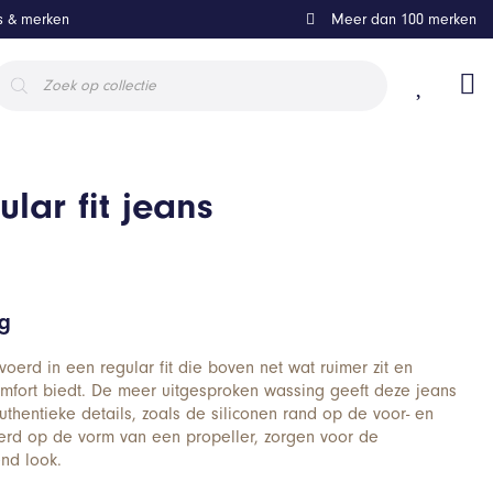
ls & merken
Meer dan 100 merken
roducten
oeken
lar fit jeans
ng
voerd in een regular fit die boven net wat ruimer zit en
mfort biedt. De meer uitgesproken wassing geeft deze jeans
Authentieke details, zoals de siliconen rand op de voor- en
erd op de vorm van een propeller, zorgen voor de
nd look.