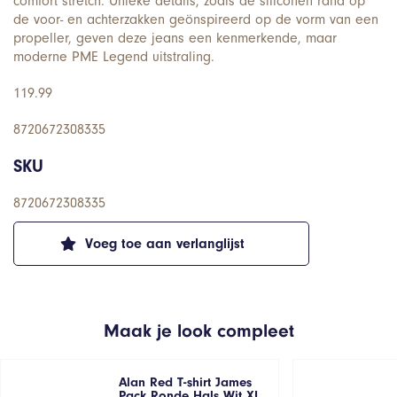
comfort stretch. Unieke details, zoals de siliconen rand op
de voor- en achterzakken geönspireerd op de vorm van een
propeller, geven deze jeans een kenmerkende, maar
moderne PME Legend uitstraling.
119.99
8720672308335
SKU
8720672308335
Voeg toe aan verlanglijst
Maak je look compleet
Alan Red T-shirt James
Pack Ronde Hals Wit XL