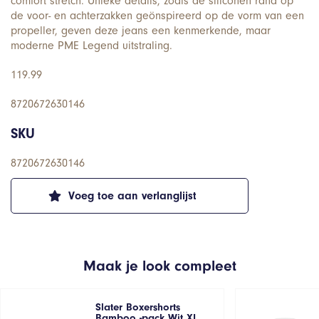
comfort stretch. Unieke details, zoals de siliconen rand op
de voor- en achterzakken geönspireerd op de vorm van een
propeller, geven deze jeans een kenmerkende, maar
moderne PME Legend uitstraling.
119.99
8720672630146
SKU
8720672630146
Voeg toe aan verlanglijst
Maak je look compleet
Slater Boxershorts
Bamboo -pack Wit XL