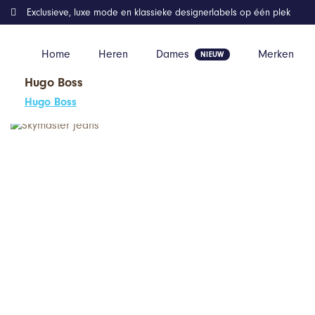
Exclusieve, luxe mode en klassieke designerlabels op één plek
Home
Heren
Dames
Merken
Hugo Boss
Home
Kleding
Skymaster jeans
Hugo Boss