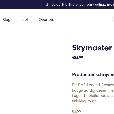
Vergelijk online prijzen van kledingwinke
P
Blog
Look
Over ons
z
Skymaster
€
83,99
Productomschrijvi
De PME Legend Skymaster
hoogwaardig denim met 
Legend details, zoals 
finishing touch.
83.99