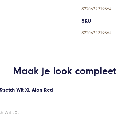
8720672919364
SKU
8720672919364
Maak je look compleet
Stretch Wit XL Alan Red
ch Wit 2XL