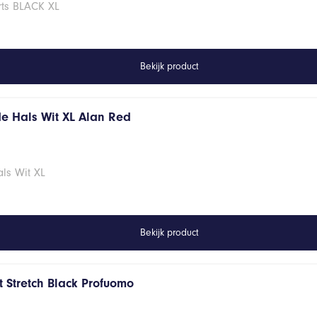
rts BLACK XL
Bekijk product
de Hals Wit XL Alan Red
ls Wit XL
Bekijk product
 Stretch Black Profuomo