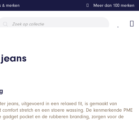
ls & merken
Meer dan 100 merken
roducten
oeken
 jeans
ng
 jeans, uitgevoerd in een relaxed fit, is gemaakt van
comfort stretch en een stoere wassing. De kenmerkende PME
de gadget pocket en de rubberen branding, zorgen voor de