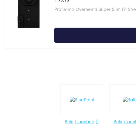
€
79,95
Profuomo Overhemd Super Slim Fit Stre
Bekijk aanbod
Bekijk aa