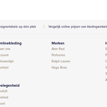
esignerlabels op één plek
Vergelijk online prijzen van kledingwinke
nlinekleding
Merken
ver ons
Alan Red
S
ccount
Profuomo
P
ensenlijst
Ralph Lauren
ontact
Hugo Boss
T
A
elegenheid
ruiloft
estival
port