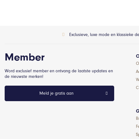
Exclusieve, luxe mode en klassieke d
Member
O
O
Word exclusief member en ontvang de laatste updates en
A
de nieuwste merken!
W
C
Meld je gratis aan
G
B
F
S