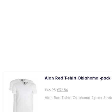
Alan Red T-shirt Oklahoma -pack 
Oorspronkelijke
Huidige
€
46,95
€
37,56
prijs
prijs
Alan Red T-shirt Oklahoma 2-pack Stret
was:
is:
€46,95.
€37,56.