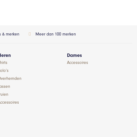
ls & merken
Meer dan 100 merken
Heren
Dames
hirts
Accessoires
olo’s
Overhemden
Jassen
ruien
ccessoires