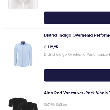
€34,95.
€27,96.
District Indigo Overhemd Performa
€
119,95
District Indigo Overhemd Performance 
Alan Red Vancouver -Pack V-hals 
Oorspronkelijke
Huidige
€
37,95
€
30,36
prijs
prijs