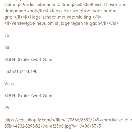
<strong>Productinformatie</strong><ul><li>Beschikt over een
dempende zool</li><li>Klassieke wafelzool voor betere
grip </li><li>Hoge schoen met vetersluiting </li>
<li>Verstevigde neus om slijtage tegen te gaan</li></ul>
75
38
Sk8-Hi Skate Zwart Gum
43332157440190
Vans
Sk8-Hi Skate Zwart Gum
95
https://cdn.shopify.com/s/files/1/0636/6832/2494/products/file
83b1-4202-8295-8277a1ef23d0.jpg?v=1740675373