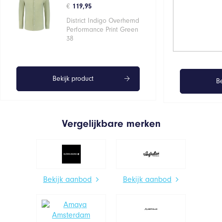
€
119,95
District Indigo Overhemd
Performance Print Green
38
Bekijk product
Be
Vergelijkbare merken
Bekijk aanbod
Bekijk aanbod