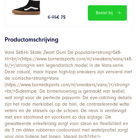
Bestel bij
€ 95
€ 75
Productomschrijving
Vans Sk8-Hi Skate Zwart Gum De populaire<strong>Sk8-
Hi<br/>(https://www.burnedsports.com/nl/sneakers/vans/sk8-
hi/)</strong>is een legendarisch model in de Vans-serie.
Deze casual, maar hippe high-top sneakers zijn versierd met
de iconische<strong>Vans
(https://www.burnedsports.com/nl/sneakers/vans/)</strong>
<br/>Sidestripe. De binnenvoering is gemaakt van textiel,
wat zorgt voor de perfecte pasvorm. De eye-catching details
zijn het rode merklabel op de hiel, de contrasterende witte
veters en de stiksels op de schoen. De neus is verstevigd
met een stootrand en voorkomt zo dus slijtage. De
gewatteerde enkelkraag zorgt voor steun en flexibiliteit en
de 3 cm dikke rubberen contourzool met wafelprofiel zorgt
voor grip tijdens het lopen. Ideaal toch?<br/>