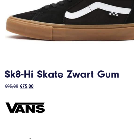
Sk8-Hi Skate Zwart Gum
Oorspronkelijke
Huidige
€
95,00
€
75,00
prijs
prijs
was:
is:
€95,00.
€75,00.