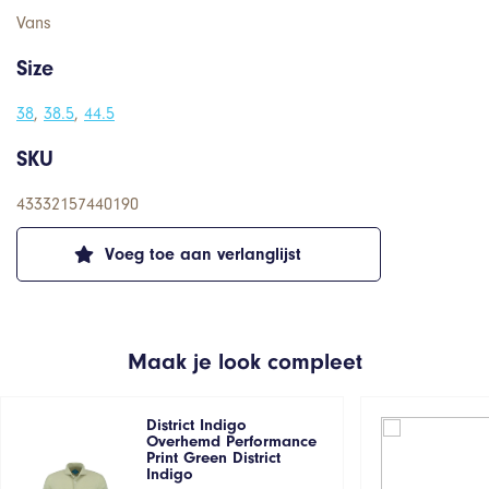
Vans
Size
38
,
38.5
,
44.5
SKU
43332157440190
Voeg toe aan verlanglijst
Maak je look compleet
District Indigo
Overhemd Performance
Print Green District
Indigo