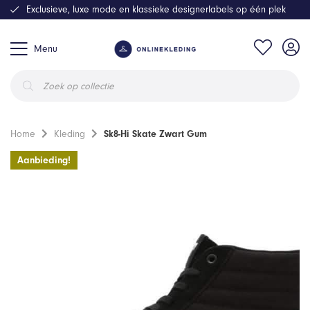
Exclusieve, luxe mode en klassieke designerlabels op één plek
Menu
Producten
zoeken
Home
Kleding
Sk8-Hi Skate Zwart Gum
Aanbieding!