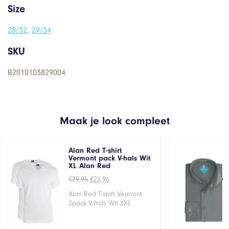
Size
28/32
,
29/34
SKU
B2010103829004
Maak je look compleet
Alan Red T-shirt
Vermont pack V-hals Wit
XL Alan Red
Oorspronkelijke
Huidige
€
29,95
€
23,96
prijs
prijs
was:
is:
Alan Red T-shirt Vermont
€29,95.
€23,96.
2pack V-hals Wit 3XL