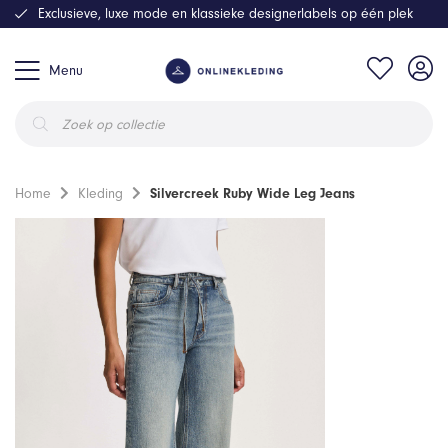
Exclusieve, luxe mode en klassieke designerlabels op één plek
Menu
Producten
zoeken
Home
Kleding
Silvercreek Ruby Wide Leg Jeans