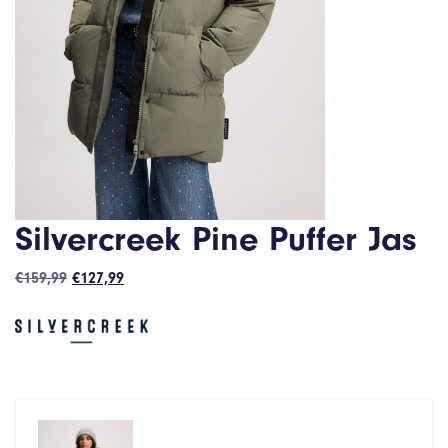
Silvercreek Pine Puffer Jas
Oorspronkelijke
Huidige
€
159,99
€
127,99
prijs
prijs
was:
is:
€159,99.
€127,99.