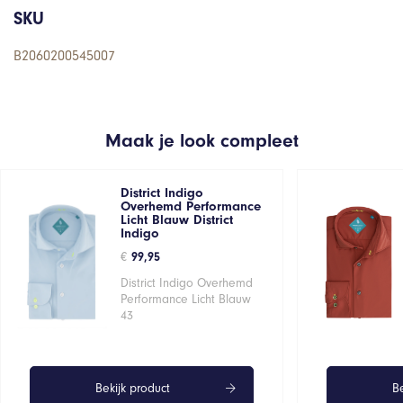
SKU
B2060200545007
Maak je look compleet
District Indigo
Overhemd Performance
Licht Blauw District
Indigo
€
99,95
District Indigo Overhemd
Performance Licht Blauw
43
Bekijk product
Be