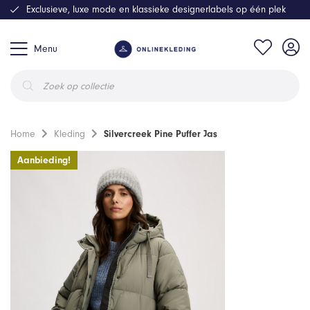
Exclusieve, luxe mode en klassieke designerlabels op één plek
Menu
Producten
zoeken
Home
Kleding
Silvercreek Pine Puffer Jas
Aanbieding!