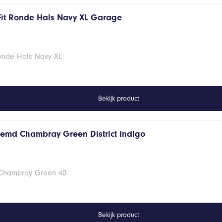
Fit Ronde Hals Navy XL Garage
Ronde Hals Navy XL
Bekijk product
hemd Chambray Green District Indigo
 Chambray Green 40
Bekijk product