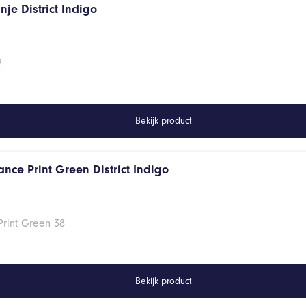
je District Indigo
2
Bekijk product
nce Print Green District Indigo
Print Green 38
Bekijk product