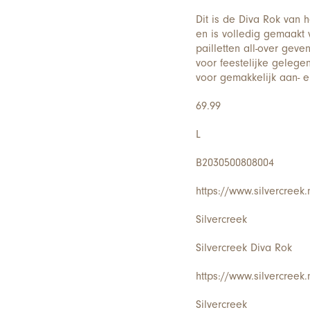
Dit is de Diva Rok van 
en is volledig gemaakt v
pailletten all-over gev
voor feestelijke gelegen
voor gemakkelijk aan- e
69.99
L
B2030500808004
https://www.silvercreek
Silvercreek
Silvercreek Diva Rok
https://www.silvercreek
Silvercreek