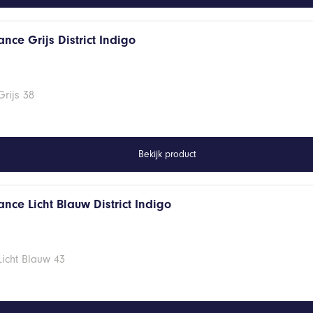
nce Grijs District Indigo
rijs 38
Bekijk product
nce Licht Blauw District Indigo
Licht Blauw 43