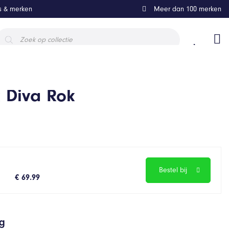
ls & merken
Meer dan 100 merken
roducten
oeken
k Diva Rok
Bestel bij
€ 69.99
ng