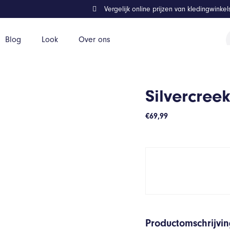
Vergelijk online prijzen van kledingwinke
P
Blog
Look
Over ons
z
Silvercree
€
69,99
Productomschrijvi