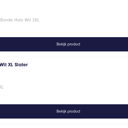
 Ronde Hals Wit 2XL
Bekijk product
it XL Slater
XL
Bekijk product