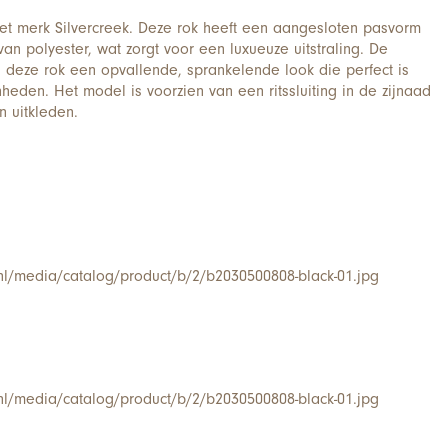
het merk Silvercreek. Deze rok heeft een aangesloten pasvorm
an polyester, wat zorgt voor een luxueuze uitstraling. De
en deze rok een opvallende, sprankelende look die perfect is
heden. Het model is voorzien van een ritssluiting in de zijnaad
n uitkleden.
.nl/media/catalog/product/b/2/b2030500808-black-01.jpg
.nl/media/catalog/product/b/2/b2030500808-black-01.jpg