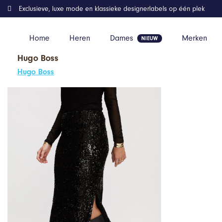
Exclusieve, luxe mode en klassieke designerlabels op één plek
Home
Heren
Dames
Merken
Hugo Boss
Home
Kleding
Silvercreek Diva Rok
Hugo Boss