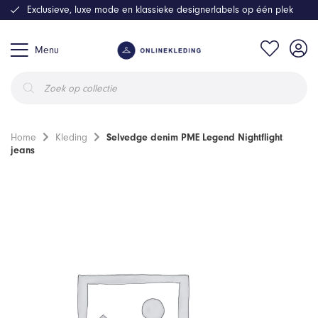
Exclusieve, luxe mode en klassieke designerlabels op één plek
Menu
Producten
zoeken
Home
Kleding
Selvedge denim PME Legend Nightflight
jeans