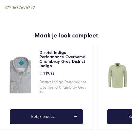
8720672696722
Maak je look compleet
District Indigo
Performance Overhemd
Chambray Grey District
Indigo
€
119,95
District Indigo Performance
Overhemd Chambray Grey
38
Bekijk product
Be