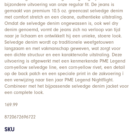
bijzondere uitvoering van onze regular fit. De jeans is
gemaakt van premium 10.5 oz. greencast selvedge denim
met comfort stretch en een cleane, authentieke uitstraling.
Omdat de selvedge denim ongewassen is, ook wel dry
denim genoemd, vormt de jeans zich na verloop van tijd
naar je lichaam en ontwikkelt hij een unieke, stoere look.
Selvedge denim wordt op traditionele weefgetouwen
langzaam en met vakmanschap geweven, wat zorgt voor
een dichte structuur en een karaktervolle uitstraling. Deze
uitvoering is afgewerkt met een kenmerkende PME Legend
corn-yellow selvedge line, een corn-yellow rivet, een detail
op de back patch en een speciale print in de zakvoering ï
een verwijzing naar tien jaar PME Legend Nightflight.
Combineer met het bijpassende selvedge denim jacket voor
een complete look.
169.99
8720672696722
SKU