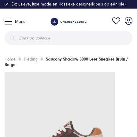
Exclusieve, luxe mode en klassieke designerlabels op één plek
Menu
Producten
zoeken
Home
Kleding
Saucony Shadow 5000 Leer Sneaker Bruin /
Beige