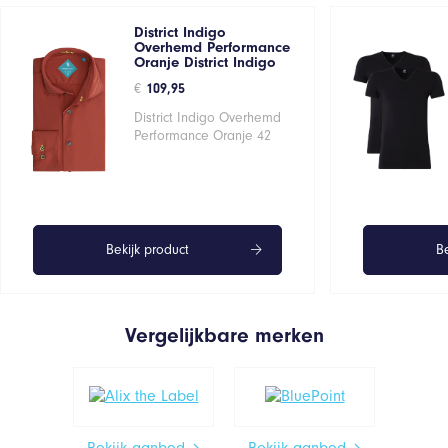
District Indigo
Overhemd Performance
Oranje District Indigo
€
109,95
District Indigo Overhemd
Performance Oranje 42
Bekijk product
Be
Vergelijkbare merken