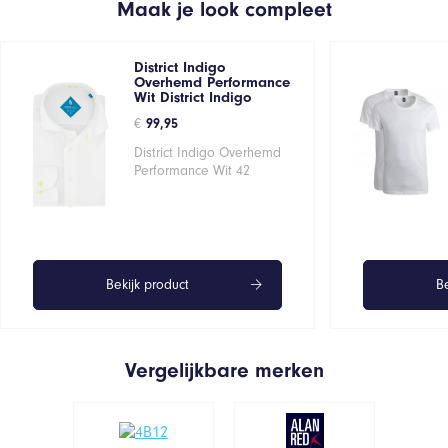
Maak je look compleet
District Indigo
Overhemd Performance
Wit District Indigo
€
99,95
District Indigo Overhemd
Performance Wit 42
Bekijk product
Be
Vergelijkbare merken