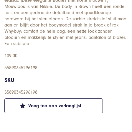
elastaanDeze elegante Bodies met Korte Mouwen /
Mouwloos is van Nikkie. De body in Brown heeft een ronde
hals en een gedraaide detailband met goudkleurige
hardware bij het sleutelbeen. De zachte stretchstof sluit mooi
aan en blijft door het bodymodel strak in je broek of rok.
Why-buy: comfort de hele dag, een nette look zonder
plooien en makkelijk te stylen met jeans, pantalon of blazer.
Een subtiele
109.00
55890345296198
SKU
55890345296198
Voeg toe aan verlanglijst