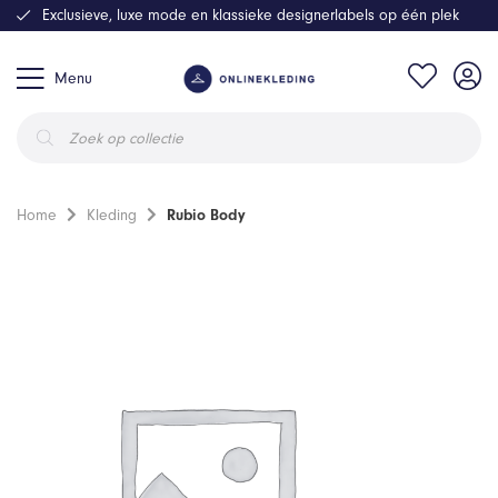
Exclusieve, luxe mode en klassieke designerlabels op één plek
Menu
Producten
zoeken
Home
Kleding
Rubio Body