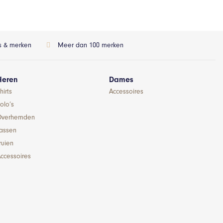
ls & merken
Meer dan 100 merken
Heren
Dames
hirts
Accessoires
olo’s
Overhemden
Jassen
ruien
ccessoires