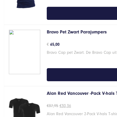
Bravo Pet Zwart Parajumpers
€
65,00
Bravo Cap pet Zwart. De Bravo Cap uit
Alan Red Vancouver -Pack V-hals 
Oorspronkelijke
Huidige
€
37,95
€
30,36
prijs
prijs
Alan Red Vancouver 2-Pack V-hals T-shi
was:
is: