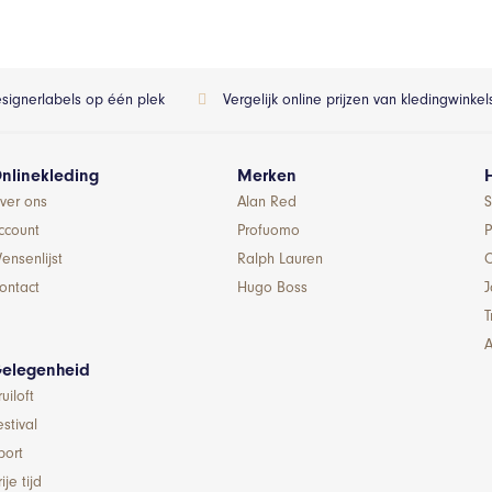
esignerlabels op één plek
Vergelijk online prijzen van kledingwinke
nlinekleding
Merken
ver ons
Alan Red
S
ccount
Profuomo
P
ensenlijst
Ralph Lauren
ontact
Hugo Boss
T
A
elegenheid
ruiloft
estival
port
ije tijd