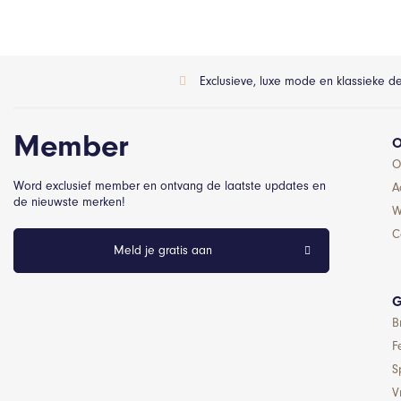
Exclusieve, luxe mode en klassieke d
Member
O
O
Word exclusief member en ontvang de laatste updates en
A
de nieuwste merken!
W
C
Meld je gratis aan
G
B
F
S
Vr