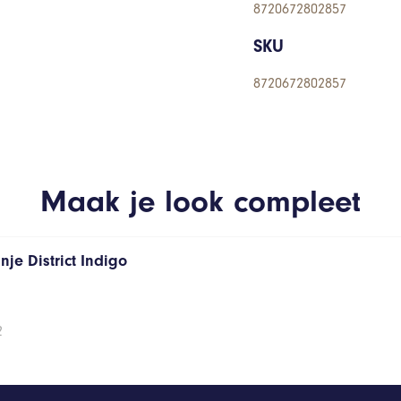
8720672802857
SKU
8720672802857
Maak je look compleet
je District Indigo
2