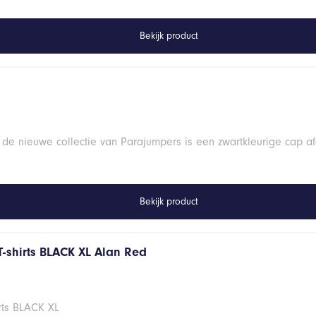
Bekijk product
 de nieuwe collectie van Parajumpers is een zwartkleurige cap a
Bekijk product
T-shirts BLACK XL Alan Red
rts BLACK XL