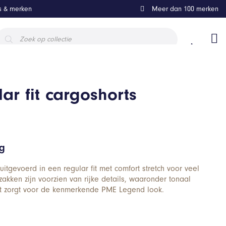
ls & merken
Meer dan 100 merken
roducten
oeken
lar fit cargoshorts
ng
uitgevoerd in een regular fit met comfort stretch voor veel
akken zijn voorzien van rijke details, waaronder tonaal
t zorgt voor de kenmerkende PME Legend look.