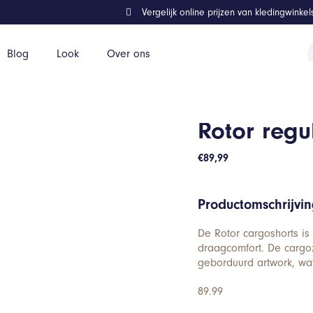
Vergelijk online prijzen van kledingwinke
P
Blog
Look
Over ons
z
Rotor regu
€
89,99
Productomschrijvi
De Rotor cargoshorts is 
draagcomfort. De cargoz
geborduurd artwork, wa
89.99