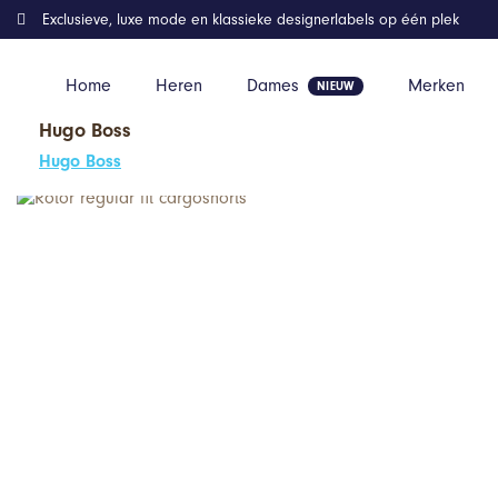
Exclusieve, luxe mode en klassieke designerlabels op één plek
Home
Heren
Dames
Merken
Hugo Boss
Home
Kleding
Rotor regular fit cargoshorts
Hugo Boss