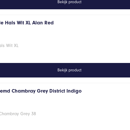
Bekijk product
de Hals Wit XL Alan Red
ls Wit XL
Bekijk product
hemd Chambray Grey District Indigo
 Chambray Grey 38