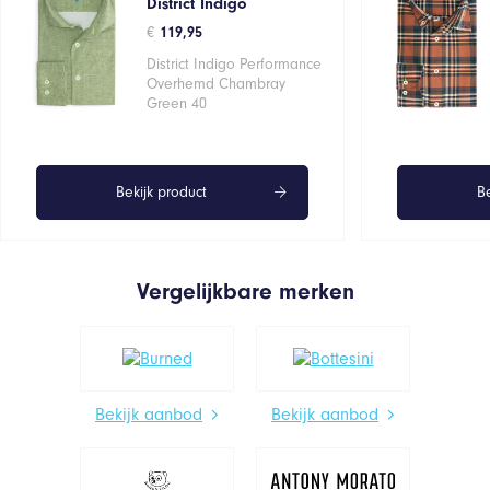
District Indigo
€
119,95
District Indigo Performance
Overhemd Chambray
Green 40
Bekijk product
Be
Vergelijkbare merken
Bekijk aanbod
Bekijk aanbod