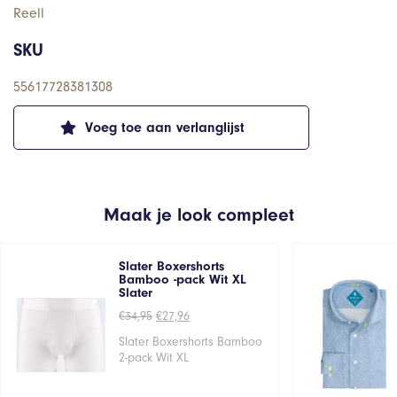
Reell
SKU
55617728381308
Voeg toe aan verlanglijst
Maak je look compleet
Slater Boxershorts
Bamboo -pack Wit XL
Slater
Oorspronkelijke
Huidige
€
34,95
€
27,96
prijs
prijs
was:
is:
Slater Boxershorts Bamboo
€34,95.
€27,96.
2-pack Wit XL