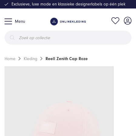
Exclusieve, luxe mode en klassieke designerlabels op één plek
Menu
Producten
zoeken
Home
Kleding
Reell Zenith Cap Roze